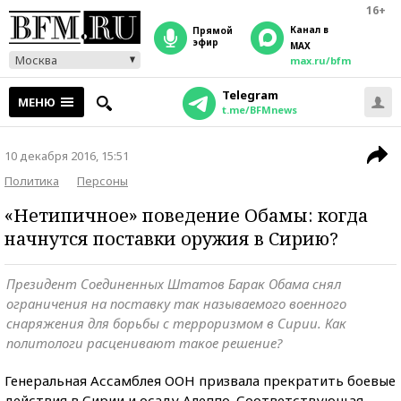
16+
Канал в
прямой
эфир
MAX
Москва
max.ru/bfm
Telegram
МЕНЮ
t.me/BFMnews
10 декабря 2016, 15:51
Политика
Персоны
«Нетипичное» поведение Обамы: когда
начнутся поставки оружия в Сирию?
Президент Соединенных Штатов Барак Обама снял
ограничения на поставку так называемого военного
снаряжения для борьбы с терроризмом в Сирии. Как
политологи расценивают такое решение?
Генеральная Ассамблея ООН призвала прекратить боевые
действия в Сирии и осаду Алеппо. Соответствующая