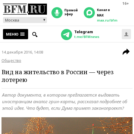
16+
Канал в
прямой
эфир
MAX
Москва
max.ru/bfm
Telegram
МЕНЮ
t.me/BFMnews
14 декабря 2016, 14:08
Общество
Вид на жительство в России — через
лотерею
Автор документа, в котором предлагается выдавать
иностранцам аналог грин-карты, рассказал подробнее об
этой идее. Что будет, если Дума примет законопроект?