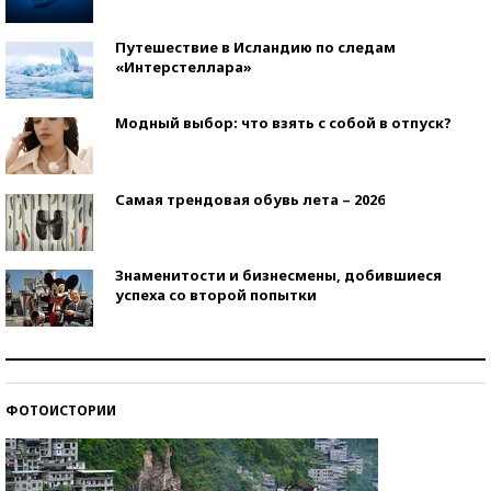
Путешествие в Исландию по следам
«Интерстеллара»
Модный выбор: что взять с собой в отпуск?
Самая трендовая обувь лета – 2026
Знаменитости и бизнесмены, добившиеся
успеха со второй попытки
Как защититься от солнца на курорте?
ФОТОИСТОРИИ
Кто изобрел средства связи?