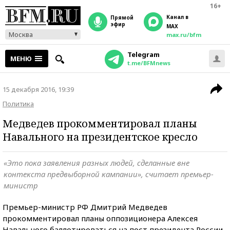
16+
Канал в
прямой
эфир
MAX
Москва
max.ru/bfm
Telegram
МЕНЮ
t.me/BFMnews
15 декабря 2016, 19:39
Политика
Медведев прокомментировал планы
Навального на президентское кресло
«Это пока заявления разных людей, сделанные вне
контекста предвыборной кампании», считает премьер-
министр
Премьер-министр РФ Дмитрий Медведев
прокомментировал планы оппозиционера Алексея
Навального баллотироваться на пост президента России