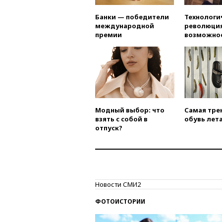
Банки — победители
Технологи
международной
революция
премии
возможно
Модный выбор: что
Самая тре
взять с собой в
обувь лета
отпуск?
Новости СМИ2
ФОТОИСТОРИИ