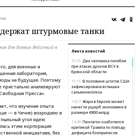
гии
ддержат штурмовые танки
ках для боевых действий в
Лента новостей
15:25
Два человека погибли
го, для военных и
при атаках дронов ВСУ в
Брянской области
ценная лаборатория,
воды на будущее. Поэтому
15:15
В половине штатов США
е пристально анализируют
зафиксирована вспышка
сальмонеллеза
Свободная Пресса».
14:57
Жара в Европе может
ет, что изучение опыта
нанести ущерб экономике в
ьше — в Чечне) возродило в
размере €800 млрд
 пыльный угол идею
14:49
Пентагон озаботился
ялась этим корпорация
критикой Трампа по поводу
бственной инициативе, без
дефицита боеприпасов