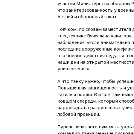
участия Министерства обороны РФ
что заинтересованность у военны
А с ней и оборонный заказ.
Толчком, по словам заместителя 
спецтехнике Вячеслава Халитова,
наблюдение: «Если внимательно 
последние вооруженные конфликт
что боевые действия ведутся в о
наши дни на открытой местности 
уничтожение».
А что танку нужно, чтобы успешн
Повышенная защищенность и увел
Тагиле и пошли. В итоге там вык
ковшом спереди, который способ
баррикады на разрушенных улиц
лобовой проекции.
Турель зенитного пулемета укры
командир танка меньше рисковал