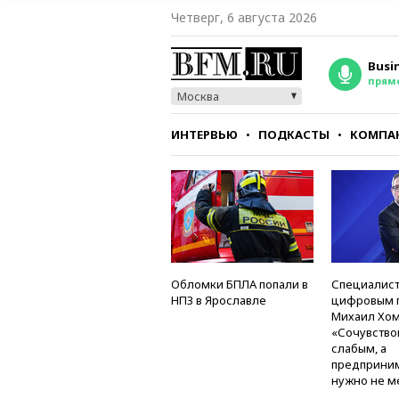
Четверг, 6 августа 2026
Busi
прям
Москва
ИНТЕРВЬЮ
ПОДКАСТЫ
КОМПА
СТИЛЬ
ТЕСТЫ
Обломки БПЛА попали в
Специалист
НПЗ в Ярославле
цифровым 
Михаил Хом
«Сочувство
слабым, а
предприни
нужно не м