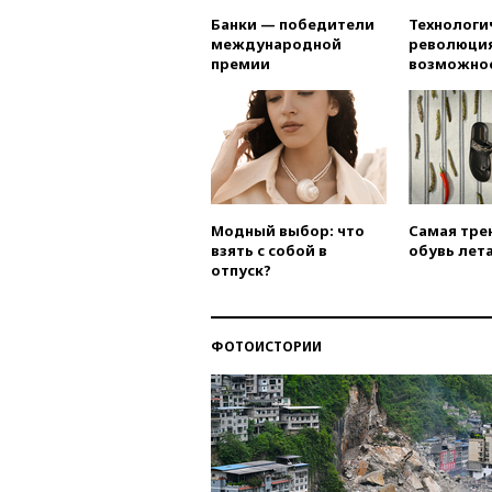
Банки — победители
Технологи
международной
революция
премии
возможно
Модный выбор: что
Самая тре
взять с собой в
обувь лета
отпуск?
ФОТОИСТОРИИ