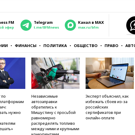
ness FM
Telegram
Канал в MAX
ой эфир
t.me/BFMnews
max.ru/bfm
НИИ
ФИНАНСЫ
ПОЛИТИКА
ОБЩЕСТВО
ПРАВО
АВТ
 по
Независимые
Эксперт объяснил, как
платформам
автозаправки
избежать сбоев из-за
ич:
обратились к
российских
вать нужно
Мишустину с просьбой
сертификатов при
равномерно
онлайн-оплате
мателям
распределять топливо
ешать»
между ними и крупными
конкурентами