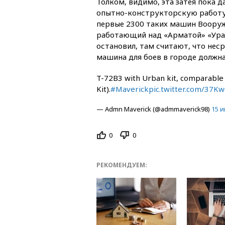
Толком, видимо, эта затея пока 
опытно-конструкторскую работу 
первые 2300 таких машин Вооруже
работающий над «Арматой» «Урал
остановил, там считают, что нес
машина для боев в городе должн
T-72B3 with Urban kit, comparable
Kit).
#Maverick
pic.twitter.com/37
— Admn Maverick (@admmaverick98)
15 и
0
0
РЕКОМЕНДУЕМ: