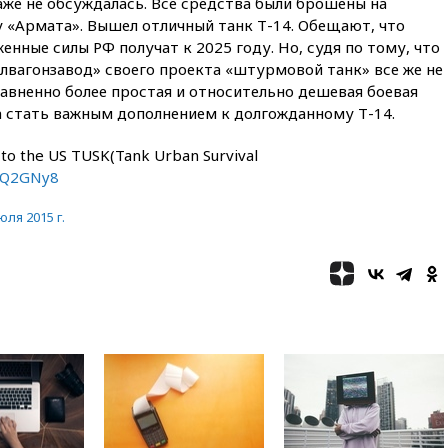
даже не обсуждалась. Все средства были брошены на
общественный транспорт
«Армата». Вышел отличный танк Т-14. Обещают, что
12:15
Иран и Оман
нные силы РФ получат к 2025 году. Но, судя по тому, что
согласовали главные пункты
вагонзавод» своего проекта «штурмовой танк» все же не
сделки по открытию
равненно более простая и относительно дешевая боевая
Ормузского пролива
а стать важным дополнением к долгожданному Т-14.
11:58
Politico: США
восстановили обмен
 to the US TUSK(Tank Urban Survival
разведданными с Украиной
KwQ2GNy8
11:58
Великобритания
расширила санкции против
юля 2015 г.
России
11:37
В Ярославской области
обломки БПЛА упали в
резервуары НПЗ
11:19
МИД России ответил на
критику мэра Хиросимы в
годовщину ядерной
бомбардировки
10:57
Оверчук заявил о
сокращении товарооборота