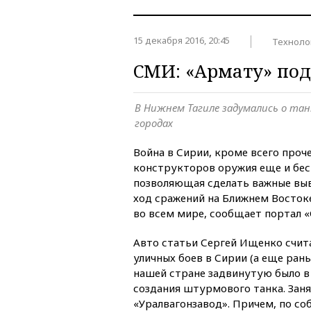
15 декабря 2016, 20:45
Техноло
СМИ: «Армату» по
В Нижнем Тагиле задумались о тан
городах
Война в Сирии, кроме всего проче
конструкторов оружия еще и бес
позволяющая сделать важные вы
ход сражений на Ближнем Восток
во всем мире, сообщает портал «
Авто статьи Сергей Ищенко счита
уличных боев в Сирии (а еще ран
нашей стране задвинутую было в
создания штурмового танка. Зан
«Уралвагонзавод». Причем, по со