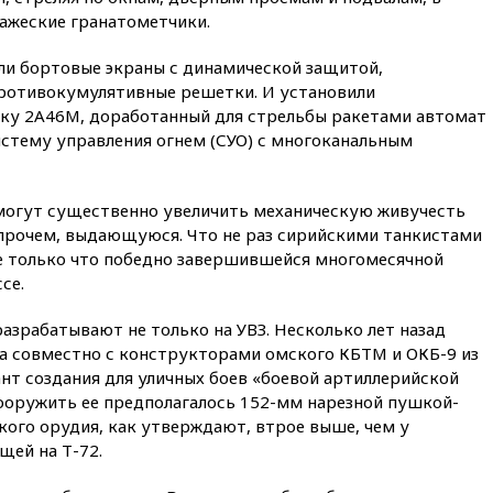
13:29
Восемь человек
ажеские гранатометчики.
пострадали при наезде
автомобиля на толпу в Омске
ли бортовые экраны с динамической защитой,
13:19
WP: Трамп определился
ротивокумулятивные решетки. И установили
со своим преемником
у 2А46М, доработанный для стрельбы ракетами автомат
13:13
СК возбудил дело по
истему управления огнем (СУО) с многоканальным
факту гибели женщины и
ребенка в Раменском
12:57
В Луганске при ракетном
омогут существенно увеличить механическую живучесть
ударе ВСУ по складу
 впрочем, выдающуюся. Что не раз сирийскими танкистами
пострадали пять человек
е только что победно завершившейся многомесячной
12:44
МВД: число
се.
преступлений, связанных с
отмыванием денег, достигло
разрабатывают не только на УВЗ. Несколько лет назад
рекордного показателя
 совместно с конструкторами омского КБТМ и ОКБ-9 из
12:40
В Подмосковье
нт создания для уличных боев «боевой артиллерийской
женщина и трехлетний
Вооружить ее предполагалось 152-мм нарезной пушкой-
ребенок погибли при падении
кого орудия, как утверждают, втрое выше, чем у
из окна
щей на Т-72.
12:22
В России с 1 сентября
изменятся билеты на