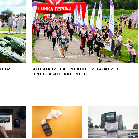
аэропорту Лейпцига —
«сценарий гибридной атаки»
09:32
В Тверской области
обломки дрона повредили
фасад логокомплекса
Wildberries
09:18
В Ярославской области
отражена самая
массированная атака БПЛА
09:16
Трамп сообщил об
ЛОВА!
ИСПЫТАНИЕ НА ПРОЧНОСТЬ: В АЛАБИНЕ
огромном запасе боеприпасов
ПРОШЛА «ГОНКА ГЕРОЕВ»
в США
08:54
В Таиланде сегодня
прощаются с молодыми
россиянами, жестоко убитыми
в Паттайе
08:26
Летчики с упавшего
самолета в Приангарье
отделались ссадинами и
ушибами