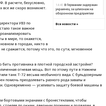
. В расчете, безусловно,
14:40
В Германии задержан
х все же скоро возникнет.
украинец за шпионаж на
оборонном предприятии
14:21
АТОР сообщила о
директора УВЗ по
Все новости »
снижении цен на авиабилеты
 стало такое важное
в России
проанализировать
14:19
Масштабный сбой
ы в мире, то окажется,
произошел в рунете
сновном в городах, никто в
14:14
«Ведомости»: Озон банк
не сражается, потому что это, по сути, мгновенное
не пострадает от британских
санкций
о бить противника в плотной городской застройке?
13:58
Медведев назвал
Японию вассалом США
иченная огневая мощь. Вот по этому пути в Нижнем
атили танк Т-72 весьма необычного вида. С бульдозерным
13:45
В Петербурге достроили
ен помочь преодолевать разного рода завалы и
новый тоннель зеленой ветки
метро
ах. Одновременно — усиливать защиту боевой машины в
13:38
В эфире «Радиостанции
Судного дня» прозвучали три
ли бортовыми экранами с бронестеклами, чтобы
сообщения
, стреляя по окнам, дверным проемам и подвалам, в