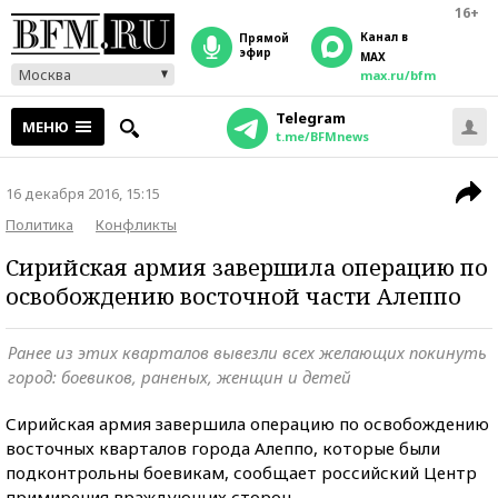
16+
Канал в
прямой
эфир
MAX
Москва
max.ru/bfm
Telegram
МЕНЮ
t.me/BFMnews
16 декабря 2016, 15:15
Политика
Конфликты
Сирийская армия завершила операцию по
освобождению восточной части Алеппо
Ранее из этих кварталов вывезли всех желающих покинуть
город: боевиков, раненых, женщин и детей
Сирийская армия завершила операцию по освобождению
восточных кварталов города Алеппо, которые были
подконтрольны боевикам, сообщает российский Центр
примирения враждующих сторон.