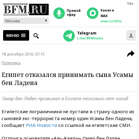
16+
Канал в
прямой
эфир
MAX
Москва
max.ru/bfm
Telegram
МЕНЮ
t.me/BFMnews
18 декабря 2016, 07:15
Политика
Египет отказался принимать сына Усамы
бен Ладена
Омар бен Ладен проживал в Египте несколько лет назад
Египетские пограничники не пустили в страну одного из
сыновей экс-террориста номер один Усамы бен Ладена,
сообщает
РИА Новости
со ссылкой на египетские СМИ.
Отпрыск основателя «Аль-Каиды» Омар бен Ладен