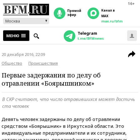
16+
Канал в
прямой
эфир
MAX
Москва
max.ru/bfm
Telegram
МЕНЮ
t.me/BFMnews
20 декабря 2016, 22:09
Общество
Происшествия
Первые задержания по делу об
отравлении «Боярышником»
В СКР считают, что число отравившихся может достичь
ста человек
Девять человек задержаны по делу об отравлении
средством «Боярышник» в Иркутской области. Это
индивидуальные предприниматели и их сотрудники,
которые занимались продажей жидкости в торговых