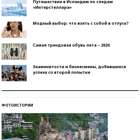
Путешествие в Исландию по следам
«Интерстеллара»
Модный выбор: что взять с собой в отпуск?
Самая трендовая обувь лета – 2026
Знаменитости и бизнесмены, добившиеся
успеха со второй попытки
Как защититься от солнца на курорте?
ФОТОИСТОРИИ
Кто изобрел средства связи?