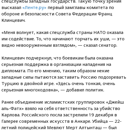
спецслужбы западных государств. Такую точку зрения
высказал
«Ленте.ру»
первый замглавы комитета по
обороне и безопасности Совета Федерации Франц
Клинцевич.
«Меня волнует, какая спецслужба страны НАТО оказала
им содействие. То, что начинают торчать их уши, — это
видно невооруженным взглядом», — сказал сенатор.
Клинцевич подчеркнул, что боевикам была оказана
серьезная поддержка в организации нападения на
дипломата. По его мнению, таким образом некие
западные силы пытаются заставить Россию подозревать
Турцию в двойной игре. «Здесь очень тонкая, очень
серьезная многоходовка», — добавил политик.
Ранее объединение исламистских группировок «Джейш
аль-Фатх» взяло на себя ответственность за убийство
Карлова. Российского посла застрелили 19 декабря в
Галерее современных искусств в Анкаре. Убийца — 22-
летний полицейский Мевлют Мерт Алтынташ — был