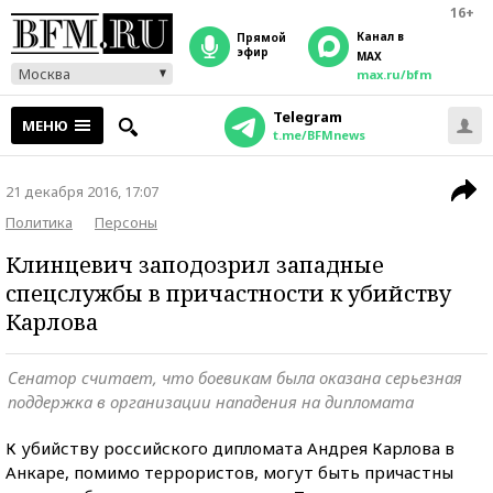
16+
Канал в
прямой
эфир
MAX
Москва
max.ru/bfm
Telegram
МЕНЮ
t.me/BFMnews
21 декабря 2016, 17:07
Политика
Персоны
Клинцевич заподозрил западные
спецслужбы в причастности к убийству
Карлова
Сенатор считает, что боевикам была оказана серьезная
поддержка в организации нападения на дипломата
К убийству российского дипломата Андрея Карлова в
Анкаре, помимо террористов, могут быть причастны