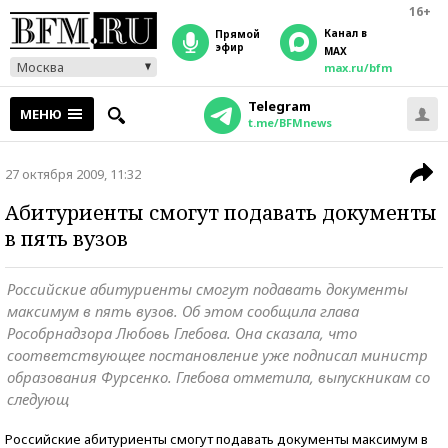
16+
Канал в
прямой
эфир
MAX
Москва
max.ru/bfm
Telegram
МЕНЮ
t.me/BFMnews
27 октября 2009, 11:32
Абитуриенты смогут подавать документы
в пять вузов
Российские абитуриенты смогут подавать документы
максимум в пять вузов. Об этом сообщила глава
Рособрнадзора Любовь Глебова. Она сказала, что
соответствующее постановление уже подписал министр
образования Фурсенко. Глебова отметила, выпускникам со
следующ
Российские абитуриенты смогут подавать документы максимум в