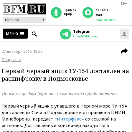
16+
Канал в
прямой
эфир
MAX
Москва
max.ru/bfm
Telegram
МЕНЮ
t.me/BFMnews
27 декабря 2016, 13:50
Общество
Первый черный ящик ТУ-154 доставлен на
расшифровку в Подмосковье
Поиски еще двух бортовых самописцев продолжаются
Первый черный ящик с упавшего в Черном море ТУ-154
доставлен из Сочи в Подмосковье и отправлен в ЦНИИ
Минобороны, передает
«Интерфакс»
со ссылкой на
источник. Доставленный контейнер находится в
удовлетворительном состоянии, уточняет Минобороны.