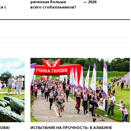
регионах больше
— 2026
Брянской области
я с
всего стобалльников?
15:15
В половине штатов США
зафиксирована вспышка
сальмонеллеза
14:57
Жара в Европе может
нанести ущерб экономике в
размере €800 млрд
14:49
Пентагон озаботился
критикой Трампа по поводу
дефицита боеприпасов
14:40
В Германии задержан
украинец за шпионаж на
оборонном предприятии
14:21
АТОР сообщила о
снижении цен на авиабилеты
в России
14:19
Масштабный сбой
произошел в рунете
14:14
«Ведомости»: Озон банк
ЛОВА!
ИСПЫТАНИЕ НА ПРОЧНОСТЬ: В АЛАБИНЕ
не пострадает от британских