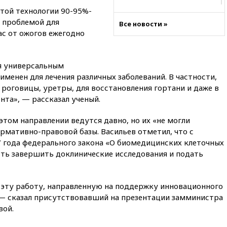
18:21
Зюганов присоединился
этой технологии 90-95%-
к критике «Яблока»
 проблемой для
Все новости »
ас от ожогов ежегодно
18:15
Четыре человека
пострадали при атаках ВСУ на
Белгородскую область
я универсальным
18:00
Совет мира выбрал
подрядчика для
менен для лечения различных заболеваний. В частности,
строительства военной базы в
роговицы, уретры, для восстановления гортани и даже в
Газе
нта», — рассказал ученый.
17:50
Миронов призвал снять
«Яблоко» с выборов в Госдуму
этом направлении ведутся давно, но их «не могли
ормативно-правовой базы. Васильев отметил, что с
17:45
Правительство получит
7 года федерального закона «О биомедицинских клеточных
«золотую акцию» в
управлении аэропортом
ть завершить доклинические исследования и подать
Шереметьево
17:35
Шесть человек
эту работу, направленную на поддержку инновационного
пострадали при ударе ВСУ по
автобусу в Запорожской
 — сказал присутствовавший на презентации замминистра
области
вой.
17:25
В аэропортах Сочи и