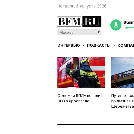
Четверг, 6 августа 2026
Busi
прям
Москва
ИНТЕРВЬЮ
ПОДКАСТЫ
КОМПА
СТИЛЬ
ТЕСТЫ
Обломки БПЛА попали в
Путин откры
НПЗ в Ярославле
приватизац
Шереметье