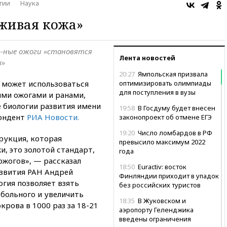
гии
Наука
«живая кожа»
%-ные ожоги «становятся
Лента новостей
ы»
20:27
Ямпольская призвала
 может использоваться
оптимизировать олимпиады
для поступления в вузы
ыми ожогами и ранами,
е биологии развития имени
19:58
В Госдуму будет внесен
ондент
РИА Новости.
законопроект об отмене ЕГЭ
19:20
Число ломбардов в РФ
рукция, которая
превысило максимум 2022
и, это золотой стандарт,
года
ожогов», — рассказал
18:50
Euractiv: восток
звития РАН Андрей
Финляндии приходит в упадок
огия позволяет взять
без российских туристов
 больного и увеличить
18:35
В Жуковском и
рова в 1000 раз за 18-21
аэропорту Геленджика
введены ограничения