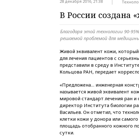
28 декабря 2016, 21:38
Техноло
В России создана 
Благодаря этой технологии 90-95
решаемой проблемой для медицин
Живой эквивалент кожи, который
для лечения пациентов с серьезн
представили в среду в Институт
Кольцова РАН, передает корресп
«Предложена… инженерная конст
называется живой эквивалент кож
мировой стандарт лечения ран и 
директор Института биологии ра
Васильев. Он отметил, что технол
клетки кожи у донора или самого
площадь отобранного кожного пок
сутки.