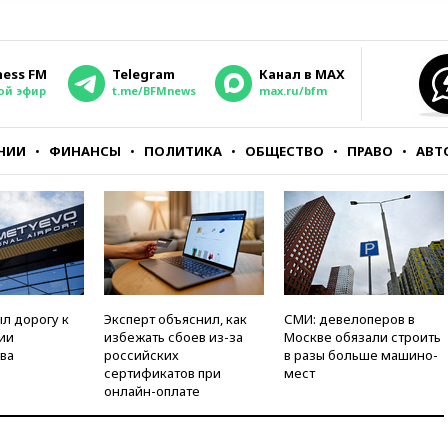
ness FM
Telegram
Канал в MAX
ой эфир
t.me/BFMnews
max.ru/bfm
НИИ
ФИНАНСЫ
ПОЛИТИКА
ОБЩЕСТВО
ПРАВО
АВТ
л дорогу к
Эксперт объяснил, как
СМИ: девелоперов в
ии
избежать сбоев из-за
Москве обязали строить
ва
российских
в разы больше машино-
сертификатов при
мест
онлайн-оплате