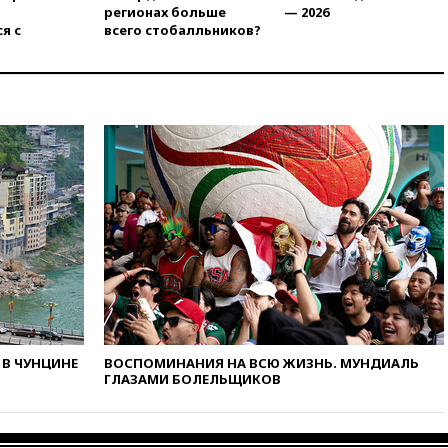
регионах больше
— 2026
12:44
МВД: число
я с
всего стобалльников?
преступлений, связанных с
отмыванием денег, достигло
рекордного показателя
12:40
В Подмосковье
женщина и трехлетний
ребенок погибли при падении
из окна
12:22
В России с 1 сентября
изменятся билеты на
общественный транспорт
12:15
Иран и Оман
согласовали главные пункты
сделки по открытию
Ормузского пролива
11:58
Politico: США
В ЧУНЦИНЕ
ВОСПОМИНАНИЯ НА ВСЮ ЖИЗНЬ. МУНДИАЛЬ
восстановили обмен
ГЛАЗАМИ БОЛЕЛЬЩИКОВ
разведданными с Украиной
11:58
Великобритания
расширила санкции против