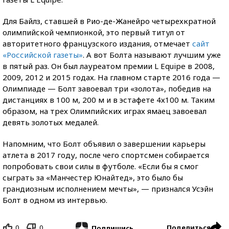
Для Байлз, ставшей в Рио-де-Жанейро четырехкратной
олимпийской чемпионкой, это первый титул от
авторитетного французского издания, отмечает
сайт
«Российской газеты»
. А вот Болта называют лучшим уже
в пятый раз. Он был лауреатом премии L Equipe в 2008,
2009, 2012 и 2015 годах. На главном старте 2016 года —
Олимпиаде — Болт завоевал три «золота», победив на
дистанциях в 100 м, 200 м и в эстафете 4х100 м. Таким
образом, на трех Олимпийских играх ямаец завоевал
девять золотых медалей.
Напомним, что Болт объявил о завершении карьеры
атлета в 2017 году, после чего спортсмен собирается
попробовать свои силы в футболе. «Если бы я смог
сыграть за «Манчестер Юнайтед», это было бы
грандиозным исполнением мечты», — признался Усэйн
Болт в одном из интервью.
0
0
Поделиться
Подпишись