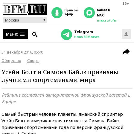
16+
Канал в
прямой
эфир
MAX
Москва
max.ru/bfm
Telegram
МЕНЮ
t.me/BFMnews
31 декабря 2016, 05:40
Общество
Спорт
Усейн Болт и Симона Байлз признаны
лучшими спортсменами мира
Рейтинг составлен авторитетной французской газетой L
Equipe
Самый быстрый человек планеты, ямайский спринтер
Усэйн Болт и американская гимнастка Симона Байлз
признаны спортсменами года по версии французской
газеты L Equipe.