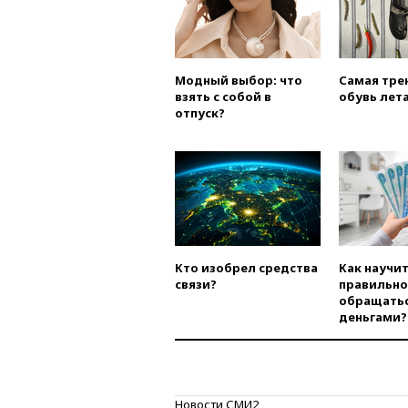
Модный выбор: что
Самая тре
взять с собой в
обувь лета
отпуск?
Кто изобрел средства
Как научи
связи?
правильно
обращатьс
деньгами?
Новости СМИ2