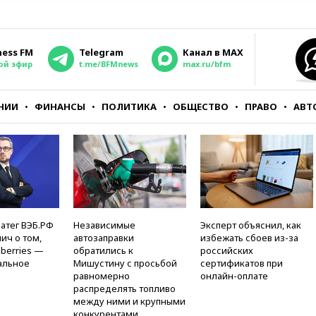
ness FM
Telegram
Канал в MAX
ой эфир
t.me/BFMnews
max.ru/bfm
НИИ
ФИНАНСЫ
ПОЛИТИКА
ОБЩЕСТВО
ПРАВО
АВТ
атег ВЭБ.РФ
Независимые
Эксперт объяснил, как
ич о том,
автозаправки
избежать сбоев из-за
berries —
обратились к
российских
альное
Мишустину с просьбой
сертификатов при
равномерно
онлайн-оплате
распределять топливо
между ними и крупными
конкурентами