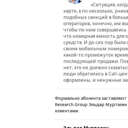
«Ситуация, ког
карте, а по несколько, уни
подобных санкций в больше
операторов, конечно, им в
чтобы по ним совершались 
что номерная емкость для
средств. И до сих пор была 
своим мобильным номером и
какой-то промежуток време
последующей продажи. Поэт
нет, это не должно сказать
люди обратились в Call-цен
оформлены, и ненужные за
Формально абонента заставляют 
Research Group Эльдар Муртазин
клиентами.