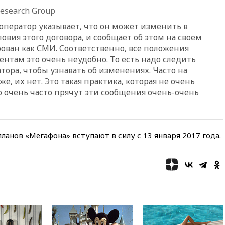
ребенка в Раменском
esearch Group
12:57
В Луганске при ракетном
оператор указывает, что он может изменить в
ударе ВСУ по складу
вия этого договора, и сообщает об этом на своем
пострадали пять человек
рован как СМИ. Соответственно, все положения
12:44
МВД: число
ентам это очень неудобно. То есть надо следить
преступлений, связанных с
тора, чтобы узнавать об изменениях. Часто на
отмыванием денег, достигло
е, их нет. Это такая практика, которая не очень
рекордного показателя
о очень часто прячут эти сообщения очень-очень
12:40
В Подмосковье
женщина и трехлетний
ребенок погибли при падении
из окна
ланов «Мегафона» вступают в силу с 13 января 2017 года.
12:22
В России с 1 сентября
изменятся билеты на
общественный транспорт
12:15
Иран и Оман
согласовали главные пункты
сделки по открытию
Ормузского пролива
11:58
Politico: США
восстановили обмен