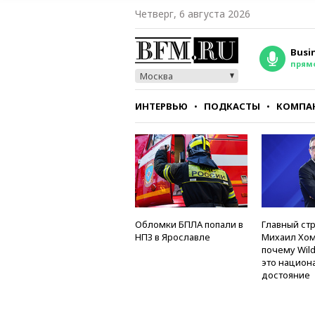
Четверг, 6 августа 2026
Busi
прям
Москва
ИНТЕРВЬЮ
ПОДКАСТЫ
КОМПА
СТИЛЬ
ТЕСТЫ
Обломки БПЛА попали в
Главный стр
НПЗ в Ярославле
Михаил Хом
почему Wild
это национ
достояние