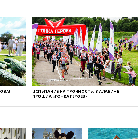
пяти популярных сетей
фастфуда
10:19
СКР рассматривает три
основные версии
произошедшего с Cessna-182
10:18
В Приморье задержаны
подростки, планировавшие
теракт на объекте Росгвардии
09:59
The Spectator:
отсутствие ракет для Patriot у
Украины приведет к
поражению Киева
09:54
МВД Германии:
инцидент с дроном в
ЛОВА!
ИСПЫТАНИЕ НА ПРОЧНОСТЬ: В АЛАБИНЕ
аэропорту Лейпцига —
ПРОШЛА «ГОНКА ГЕРОЕВ»
«сценарий гибридной атаки»
09:32
В Тверской области
обломки дрона повредили
фасад логокомплекса
Wildberries
09:18
В Ярославской области