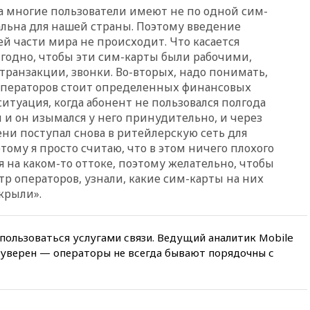
14:19
Масштабный сбой
да многие пользователи имеют не по одной сим-
произошел в рунете
кальна для нашей страны. Поэтому введение
14:14
«Ведомости»: Озон банк
й части мира не происходит. Что касается
не пострадает от британских
ыгодно, чтобы эти сим-карты были рабочими,
санкций
транзакции, звонки. Во-вторых, надо понимать,
13:58
Медведев назвал
 операторов стоит определенных финансовых
Японию вассалом США
ситуация, когда абонент не пользовался полгода
 он изымался у него принудительно, и через
13:45
В Петербурге достроили
новый тоннель зеленой ветки
ни поступал снова в ритейлерскую сеть для
метро
ому я просто считаю, что в этом ничего плохого
ся на каком-то оттоке, поэтому желательно, чтобы
13:38
В эфире «Радиостанции
Судного дня» прозвучали три
тр операторов, узнали, какие сим-карты на них
сообщения
крыли».
13:29
Восемь человек
пострадали при наезде
автомобиля на толпу в Омске
пользоваться услугами связи. Ведущий аналитик Mobile
 уверен — операторы не всегда бывают порядочны с
13:19
WP: Трамп определился
со своим преемником
13:13
СК возбудил дело по
факту гибели женщины и