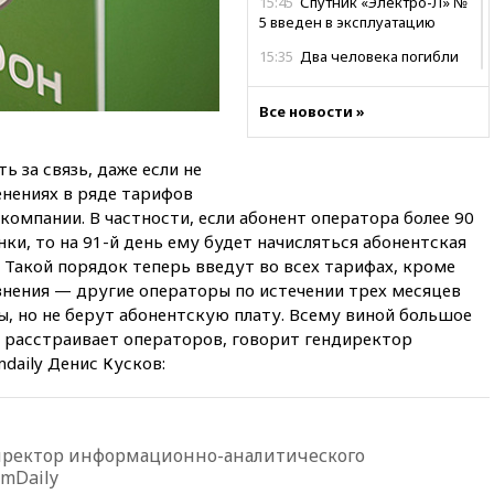
15:45
Спутник «Электро-Л» №
5 введен в эксплуатацию
15:35
Два человека погибли
при атаках дронов ВСУ в
Брянской области
Все новости »
15:15
В половине штатов США
зафиксирована вспышка
 за связь, даже если не
сальмонеллеза
енениях в ряде тарифов
14:57
Жара в Европе может
 компании.
В частности, если абонент оператора более 90
нанести ущерб экономике в
нки, то на 91-й день ему будет начисляться абонентская
размере €800 млрд
. Такой порядок теперь введут во всех тарифах, кроме
14:49
Пентагон озаботился
внения — другие операторы по истечении трех месяцев
критикой Трампа по поводу
ы, но не берут абонентскую плату. Всему виной большое
дефицита боеприпасов
о расстраивает операторов, говорит гендиректор
14:40
В Германии задержан
daily Денис Кусков:
украинец за шпионаж на
оборонном предприятии
14:21
АТОР сообщила о
снижении цен на авиабилеты
иректор информационно-аналитического
в России
omDaily