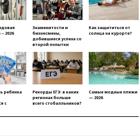
разведданными с Украиной
11:58
Великобритания
расширила санкции против
России
ндовая
Знаменитости и
Как защититься от
 – 2026
бизнесмены,
солнца на курорте?
11:37
В Ярославской области
добившиеся успеха со
обломки БПЛА упали в
второй попытки
резервуары НПЗ
11:19
МИД России ответил на
критику мэра Хиросимы в
годовщину ядерной
бомбардировки
10:57
Оверчук заявил о
сокращении товарооборота
ть ребенка
Рекорды ЕГЭ: в каких
Самые модные пляжи
России и Армении на две
регионах больше
— 2026
трети
я с
всего стобалльников?
10:54
Президент ФИФА
Джанни Инфантино сумел
сохранить пост
10:38
Роскачество нашло
кишечную палочку в бургерах