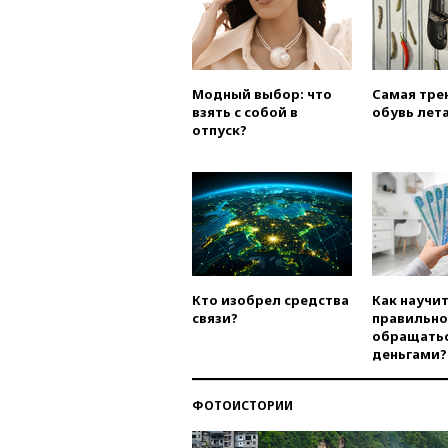
Модный выбор: что
Самая тре
взять с собой в
обувь лета
отпуск?
Кто изобрел средства
Как научи
связи?
правильно
обращатьс
деньгами?
ФОТОИСТОРИИ