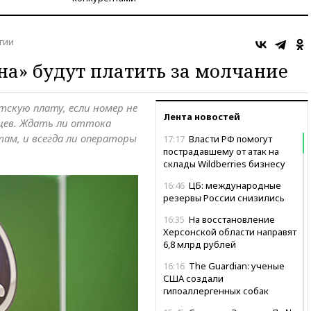
гии
а» будут платить за молчание
скую плату, если номер не
Лента новостей
яцев. Ждать ли оттока
ам, и всегда ли операторы
17:17
Власти РФ помогут
пострадавшему от атак на
склады Wildberries бизнесу
16:46
ЦБ: международные
резервы России снизились
16:35
На восстановление
Херсонской области направят
6,8 млрд рублей
16:16
The Guardian: ученые
США создали
гипоаллергенных собак