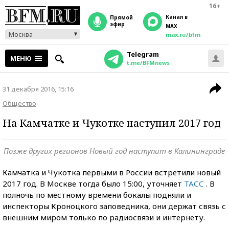
16+
Канал в
прямой
эфир
MAX
Москва
max.ru/bfm
Telegram
МЕНЮ
t.me/BFMnews
31 декабря 2016, 15:16
Общество
На Камчатке и Чукотке наступил 2017 год
Позже других регионов Новый год наступит в Калининграде
Камчатка и Чукотка первыми в России встретили новый
2017 год. В Москве тогда было 15:00, уточняет
ТАСС
. В
полночь по местному времени бокалы подняли и
инспекторы Кроноцкого заповедника, они держат связь с
внешним миром только по радиосвязи и интернету.