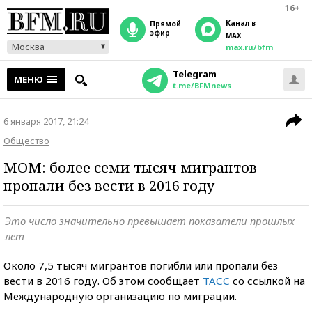
16+
Канал в
прямой
эфир
MAX
Москва
max.ru/bfm
Telegram
МЕНЮ
t.me/BFMnews
6 января 2017, 21:24
Общество
МОМ: более семи тысяч мигрантов
пропали без вести в 2016 году
Это число значительно превышает показатели прошлых
лет
Около 7,5 тысяч мигрантов погибли или пропали без
вести в 2016 году. Об этом сообщает
ТАСС
со ссылкой на
Международную организацию по миграции.