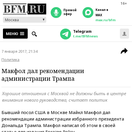
16+
Канал в
прямой
эфир
MAX
Москва
max.ru/bfm
Telegram
МЕНЮ
t.me/BFMnews
7 января 2017, 21:34
Политика
Макфол дал рекомендации
администрации Трампа
Хорошие отношения с Москвой не должны быть в центре
внимания нового руководства, считает политик
Бывший посол США в Москве Майкл Макфол дал
рекомендации администрации избранного президента
Дональда Трампа. Макфол написал об этом в своей
статье для издания Foreign Policy.