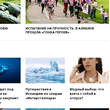
Ормузе
вчера, 18:56
«Газпром»: объем
газа в европейских подземных
хранилищах достиг
антирекорда
ЛОВА!
ИСПЫТАНИЕ НА ПРОЧНОСТЬ: В АЛАБИНЕ
вчера, 18:25
ТАСС: Уиткофф и
ПРОШЛА «ГОНКА ГЕРОЕВ»
Кушнер могут вскоре посетить
Москву и Киев
вчера, 17:43
«Тиса» выдвинула
экс-председателя Верховного
суда на пост президента
Венгрии
вчера, 16:50
Politico: «Газовая
авантюра Германии ставит под
угрозу европейскую зиму»
вчера, 16:16
Беспилотник
одит под
Путешествие в
Модный выбор: что
взорвался вблизи
м на
Исландию по следам
взять с собой в
газопровода в Болгарии
ы закупают
«Интерстеллара»
отпуск?
вчера, 15:25
При атаке БПЛА в
ы
Белгородской области погиб