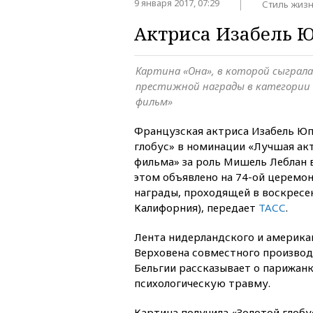
9 января 2017, 07:29
Стиль жиз
Актриса Изабель Ю
Картина «Она», в которой сыграла
престижной награды в категории
фильм»
Французская актриса Изабель Юп
глобус» в номинации «Лучшая ак
фильма» за роль Мишель Леблан в 
этом объявлено на 74-ой церемо
награды, проходящей в воскресе
Калифорния), передает
ТАСС
.
Лента нидерландского и америка
Верховена совместного производ
Бельгии рассказывает о парижан
психологическую травму.
Картина получила «Золотой глобу