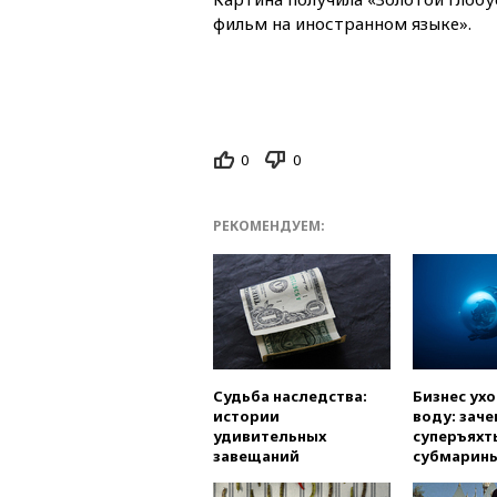
фильм на иностранном языке».
0
0
РЕКОМЕНДУЕМ:
Судьба наследства:
Бизнес ух
истории
воду: заче
удивительных
суперъяхт
завещаний
субмарин