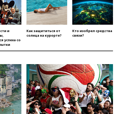
мирный житель
вчера, 14:54
В Аргентине умер
отец футболиста Лионеля
Месси
вчера, 14:43
Турция
ограничила судоходство в
сти и
Как защититься от
Кто изобрел средства
Черном море
ы,
солнца на курорте?
связи?
я успеха со
вчера, 14:20
Генпрокурором
пытки
США стал Тодд Бланш
вчера, 13:37
Пляжи
Геленджика закрыты из-за
опасности БПЛА
вчера, 13:03
Испания ввела
погранконтроль для
итальянских туристов
вчера, 12:27
Возгорание на
Ильском НПЗ, вызванное
атакой БПЛА, потушили
вчера, 11:47
Суд оставил под
арестом Rolls-Royce блогера