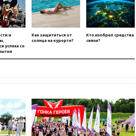
режиссер Кирилл Соколов
снимет триллер для Netflix
вчера, 22:20
Турция призвала
к мораторию на удары по
торговым судам в Черном
сти и
Как защититься от
Кто изобрел средства
море
ы,
солнца на курорте?
связи?
я успеха со
вчера, 21:43
Экс-
пытки
председатель Верховного
суда Венгрии согласился стать
президентом республики
вчера, 20:58
Финляндия
введет экзамен для
претендентов на получение
гражданства
вчера, 20:12
Минобороны
Болгарии: упавший в стране
беспилотник, скорее всего,
был украинским
вчера, 19:29
ОАЭ обвинили
Иран в атаке на судно
нефтяной компании ADNOC в