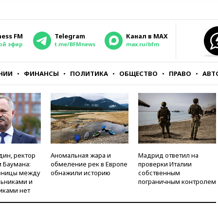
ness FM
Telegram
Канал в MAX
ой эфир
t.me/BFMnews
max.ru/bfm
НИИ
ФИНАНСЫ
ПОЛИТИКА
ОБЩЕСТВО
ПРАВО
АВТ
дин, ректор
Аномальная жара и
Мадрид ответил на
 Баумана:
обмеление рек в Европе
проверки Италии
зницы между
обнажили историю
собственным
ьниками и
пограничным контролем
иками нет