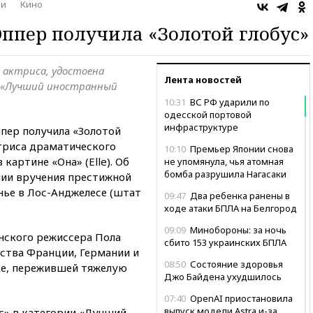
ни
Кино
ппер получила «Золотой глобус»
 актриса, удостоена
Лента новостей
 «Лучший иностранный
10:31
ВС РФ ударили по
одесской портовой
инфраструктуре
пер получила «Золотой
триса драматического
10:10
Премьер Японии снова
картине «Она» (Elle). Об
не упомянула, чья атомная
бомба разрушила Нагасаки
нии вручения престижной
нье в Лос-Анджелесе (штат
09:47
Два ребенка ранены в
ходе атаки БПЛА на Белгород
09:09
Минобороны: за ночь
нского режиссера Пола
сбито 153 украинских БПЛА
ства Франции, Германии и
08:50
Состояние здоровья
ке, пережившей тяжелую
Джо Байдена ухудшилось
07:40
OpenAI приостановила
выпуск модели Astra и-за
с» в категории «Лучший