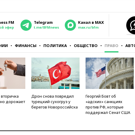
ness FM
Telegram
Канал в MAX
ой эфир
t.me/BFMnews
max.ru/bfm
НИИ
ФИНАНСЫ
ПОЛИТИКА
ОБЩЕСТВО
ПРАВО
АВТ
 вторичка
Дрон снова повредил
Георгий Бовт об
но дорожает
турецкий сухогруз у
«адских» санкциях
берегов Новороссийска
против РФ, которые
поддержал Сенат США