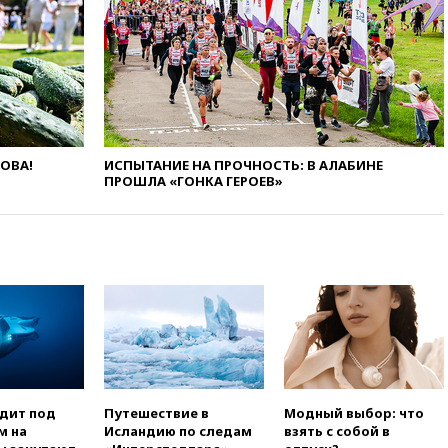
вчера, 22:45
Литовец
протаранил погранпункт при
попытке попасть в Россию
вчера, 22:28
Бессент
анонсировал скорое
соглашение о прекращении
огня США и Ирана
ЛОВА!
ИСПЫТАНИЕ НА ПРОЧНОСТЬ: В АЛАБИНЕ
вчера, 22:15
Три человека
ПРОШЛА «ГОНКА ГЕРОЕВ»
получили ножевые ранения
при нападении в Чехии
вчера, 22:00
Путин поручил
выделить средства на новые
РЛС для Белгородской
области
вчера, 21:56
The Atlantic: Маск
отказал Украине в
использовании Starlink для
атак вглубь РФ
одит под
Путешествие в
Модный выбор: что
вчера, 21:35
После пожара на
м на
Исландию по следам
взять с собой в
складе в Брянске возбудили