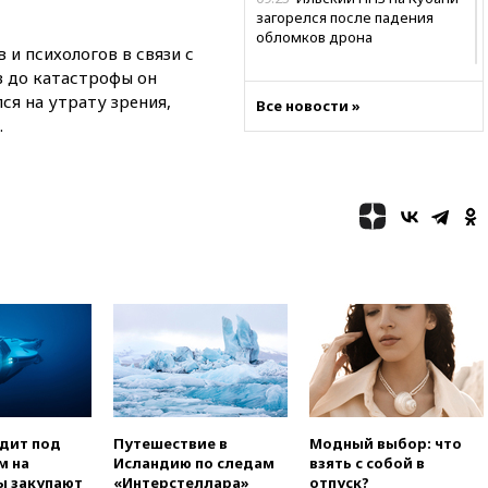
загорелся после падения
обломков дрона
 и психологов в связи с
08:57
Собянин сообщил о
в до катастрофы он
девяти БПЛА, сбитых на
ся на утрату зрения,
Все новости »
подлете к Москве
.
08:42
Силы ПВО сбили почти
400 БПЛА над российскими
регионами
08:16
Лукашенко призвал
белорусов покупать избы в
селах
07:30
Нигерия стала
крупнейшим поставщиком
авиатоплива в Европу
06:30
США и Колумбия
обсуждают координацию
усилий против наркотрафика
05:30
ВМС Испании усилили
одит под
Путешествие в
Модный выбор: что
присутствие в Сеуте на фоне
м на
Исландию по следам
взять с собой в
миграционного кризиса
ы закупают
«Интерстеллара»
отпуск?