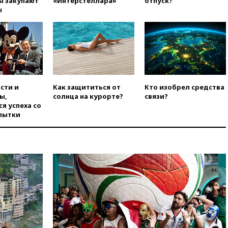
ы закупают
«Интерстеллара»
отпуск?
уголовное дело
ы
вчера, 21:26
Лидеры сборной
РФ по гимнастике получили
официальный отказ в визах от
Хорватии
вчера, 21:15
Пентагон
опубликовал 16 новых видео с
НЛО
сти и
Как защититься от
Кто изобрел средства
вчера, 21:00
На границе
ы,
солнца на курорте?
связи?
Украины с Польшей скопилось
я успеха со
свыше 6,5 тысячи грузовиков
пытки
вчера, 20:53
Швыдкой:
«Интервидение» точно
пройдет в 2026 году
вчера, 20:45
ПВО за день
сбила еще 75 украинских
беспилотников над Россией
вчера, 20:35
Велосипедист
погиб при атаке FPV-дрона в
Белгородской области