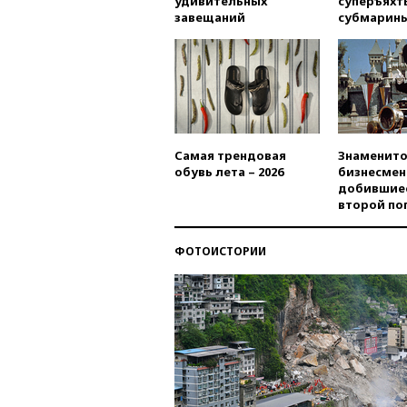
удивительных
суперъяхт
завещаний
субмарин
Самая трендовая
Знаменито
обувь лета – 2026
бизнесмен
добившиес
второй по
ФОТОИСТОРИИ