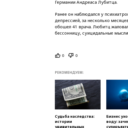
Германии Андреаса Лубитца.
Ранее он наблюдался у психиатров
депрессией, за несколько месяце
обошел 41 врача. Любитц жаловал
бессонницу, суицидальные мысли
0
0
РЕКОМЕНДУЕМ:
Судьба наследства:
Бизнес ух
истории
воду: заче
удивительных
суперъяхт