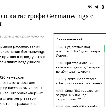
о о катастрофе Germanwings с
м
действия второго пилота
Лента новостей
ршила расследования
11:47
Суд оставил под
иакомпании Germanwings,
арестом Rolls-Royce блогера
Лерчек
е пришло к выводу, что к
орой пилот воздушного
11:07
При столкновении
катера и лодки под Самарой
погибли два человека
A320 немецкой
10:27
Движение по трассе
лся на юго-востоке
«Новороссия» восстановлено
орту пассажиры и члены
09:55
Силы ПВО перехватили
и. Расшифровка «черных
за утро 85 БПЛА над
а стала результатом
территорией РФ
илота — гражданина
09:25
Ильский НПЗ на Кубани