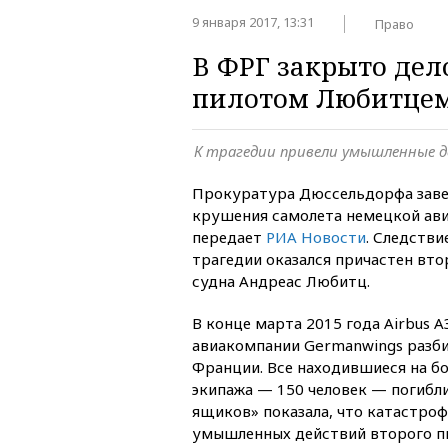
9 января 2017, 13:31
Право
В ФРГ закрыто дел
пилотом Любитце
К трагедии привели умышленные 
Прокуратура Дюссельдорфа заве
крушения самолета немецкой ав
передает
РИА Новости
. Следстви
трагедии оказался причастен вт
судна Андреас Любитц.
В конце марта 2015 года Airbus 
авиакомпании Germanwings разби
Франции. Все находившиеся на б
экипажа — 150 человек — погибл
ящиков» показала, что катастроф
умышленных действий второго п