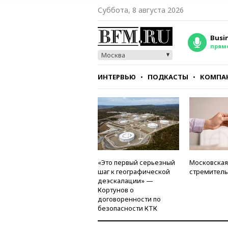
Суббота, 8 августа 2026
Busi
прям
Москва
ИНТЕРВЬЮ
ПОДКАСТЫ
КОМПА
СТИЛЬ
ТЕСТЫ
«Это первый серьезный
Московская
шаг к географической
стремитель
деэскалации» —
Кортунов о
договоренности по
безопасности КТК