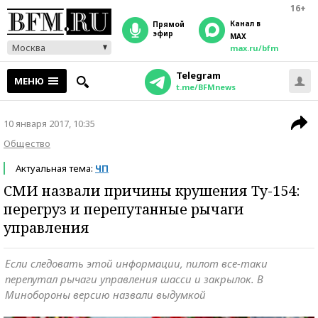
16+
Канал в
прямой
эфир
MAX
Москва
max.ru/bfm
Telegram
МЕНЮ
t.me/BFMnews
10 января 2017, 10:35
Общество
Актуальная тема:
ЧП
СМИ назвали причины крушения Ту-154:
перегруз и перепутанные рычаги
управления
Если следовать этой информации, пилот все-таки
перепутал рычаги управления шасси и закрылок. В
Минобороны версию назвали выдумкой