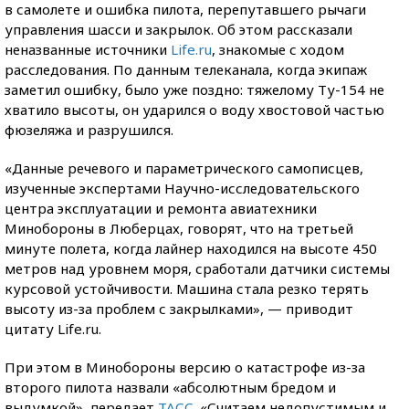
в самолете и ошибка пилота, перепутавшего рычаги
управления шасси и закрылок. Об этом рассказали
неназванные источники
Life.ru
, знакомые с ходом
расследования. По данным телеканала, когда экипаж
заметил ошибку, было уже поздно: тяжелому Ту-154 не
хватило высоты, он ударился о воду хвостовой частью
фюзеляжа и разрушился.
«Данные речевого и параметрического самописцев,
изученные экспертами Научно-исследовательского
центра эксплуатации и ремонта авиатехники
Минобороны в Люберцах, говорят, что на третьей
минуте полета, когда лайнер находился на высоте 450
метров над уровнем моря, сработали датчики системы
курсовой устойчивости. Машина стала резко терять
высоту из-за проблем с закрылками», — приводит
цитату Life.ru.
При этом в Минобороны версию о катастрофе из-за
второго пилота назвали «абсолютным бредом и
выдумкой», передает
ТАСС
. «Считаем недопустимым и