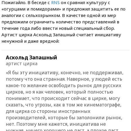
Пожигайло. В беседе с
RNS
он сравнил культуру с
«огурцами и помидорами» и предложил защитить ее по
аналогии с сельхозрынком. В качестве одной из мер
предложили ограничить количество представлений в
течение года либо ввести новый специальный сбор.
Артист цирка Аскольд Запашный считает инициативу
ненужной и даже вредной:
Аскольд Запашный
артист цирка
«Я бы эту инициативу, конечно, не поддерживал,
потому что она странная. Наверное, у людей есть
какое-то желание освободить рынок для русских
цирков, но я как человек, который полностью
понимает, что происходит сейчас в цирке, могу
сказать, что угрозы, как в том же кинематографе,
для цирка со стороны иностранных
производителей, которые бы заполонили рынок,
нет. Поэтому мне кажется, инициатива не
нужная, ничего хорошего не даст, а плохое даст,