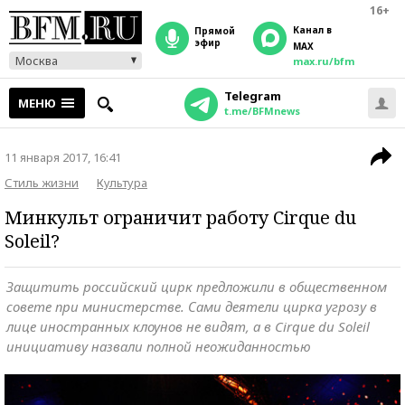
16+
Канал в
прямой
эфир
MAX
Москва
max.ru/bfm
Telegram
МЕНЮ
t.me/BFMnews
11 января 2017, 16:41
Стиль жизни
Культура
Минкульт ограничит работу Cirque du
Soleil?
Защитить российский цирк предложили в общественном
совете при министерстве. Сами деятели цирка угрозу в
лице иностранных клоунов не видят, а в Cirque du Soleil
инициативу назвали полной неожиданностью