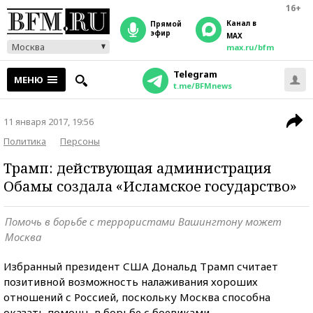
16+
Канал в
прямой
эфир
MAX
Москва
max.ru/bfm
Telegram
МЕНЮ
t.me/BFMnews
11 января 2017, 19:56
Политика
Персоны
Трамп: действующая администрация
Обамы создала «Исламское государство»
Помочь в борьбе с террористами Вашингтону может
Москва
Избранный президент США Дональд Трамп считает
позитивной возможность налаживания хороших
отношений с Россией, поскольку Москва способна
оказать помощь в борьбе с боевиками