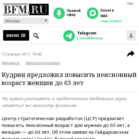
16+
Канал в
прямой
эфир
MAX
Москва
max.ru/bfm
Telegram
МЕНЮ
t.me/BFMnews
13 января 2017, 10:46
Финансы
Макроэкономика
Кудрин предложил повысить пенсионный
возраст женщин до 63 лет
Но нужно учитывать и предпочтения отдельных групп,
отметил экс-министр финансов
Центр стратегических разработок (ЦСР) предлагает
повысить пенсионный возраст для мужчин до 65 лет, а
женщин — до 63 лет. Об этом заявил на Гайдаровском
форуме глава Центра, бывший министр