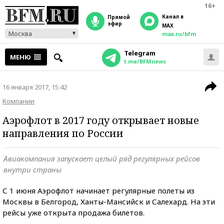
16+
Канал в
прямой
эфир
MAX
Москва
max.ru/bfm
Telegram
МЕНЮ
t.me/BFMnews
16 января 2017, 15:42
Компании
Аэрофлот в 2017 году открывает новые
направления по России
Авиакомпания запускает целый ряд регулярных рейсов
внутри страны
С 1 июня Аэрофлот начинает регулярные полеты из
Москвы в Белгород, Ханты-Мансийск и Салехард. На эти
рейсы уже открыта продажа билетов.