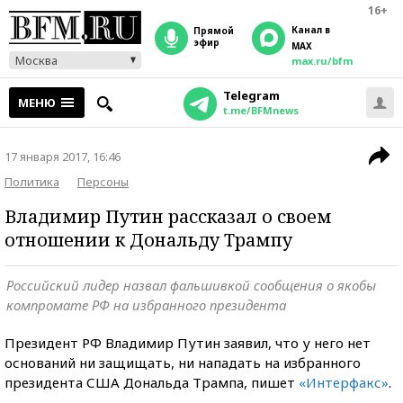
16+
Канал в
прямой
эфир
MAX
Москва
max.ru/bfm
Telegram
МЕНЮ
t.me/BFMnews
17 января 2017, 16:46
Политика
Персоны
Владимир Путин рассказал о своем
отношении к Дональду Трампу
Российский лидер назвал фальшивкой сообщения о якобы
компромате РФ на избранного президента
Президент РФ Владимир Путин заявил, что у него нет
оснований ни защищать, ни нападать на избранного
президента США Дональда Трампа, пишет
«Интерфакс»
.