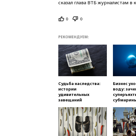
сказал глава ВТБ журналистам в 
0
0
РЕКОМЕНДУЕМ:
Судьба наследства:
Бизнес ух
истории
воду: заче
удивительных
суперъяхт
завещаний
субмарин