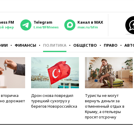
ness FM
Telegram
Канал в MAX
ой эфир
t.me/BFMnews
max.ru/bfm
НИИ
ФИНАНСЫ
ПОЛИТИКА
ОБЩЕСТВО
ПРАВО
АВТ
 вторичка
Дрон снова повредил
Туристы не могут
но дорожает
турецкий сухогруз у
вернуть деньги за
берегов Новороссийска
отмененный отдых в
Крыму, а отельеры
просят отсрочку