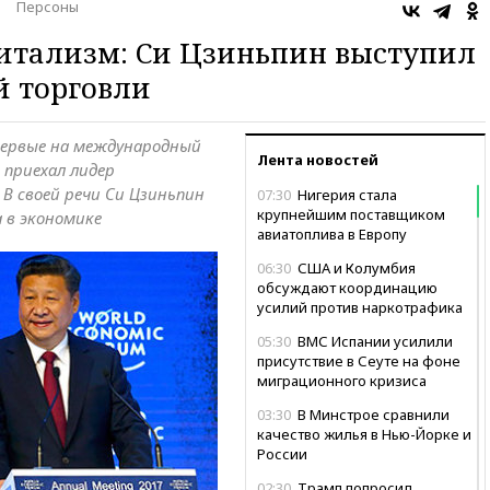
Персоны
итализм: Си Цзиньпин выступил
й торговли
Впервые на международный
Лента новостей
 приехал лидер
В своей речи Си Цзиньпин
07:30
Нигерия стала
крупнейшим поставщиком
 в экономике
авиатоплива в Европу
06:30
США и Колумбия
обсуждают координацию
усилий против наркотрафика
05:30
ВМС Испании усилили
присутствие в Сеуте на фоне
миграционного кризиса
03:30
В Минстрое сравнили
качество жилья в Нью-Йорке и
России
02:30
Трамп попросил