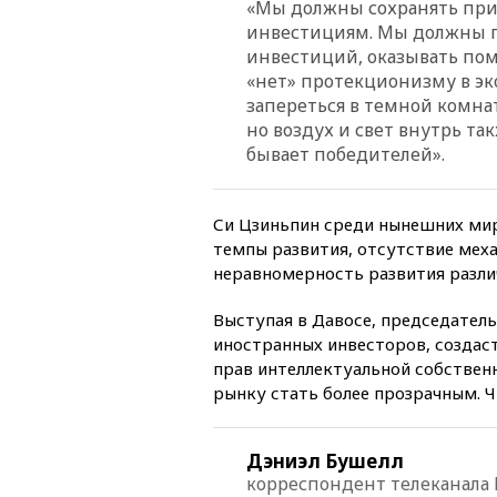
«Мы должны сохранять при
инвестициям. Мы должны п
инвестиций, оказывать по
«нет» протекционизму в эко
запереться в темной комнат
но воздух и свет внутрь та
бывает победителей».
Си Цзиньпин среди нынешних мир
темпы развития, отсутствие мех
неравномерность развития различ
Выступая в Давосе, председатель
иностранных инвесторов, создас
прав интеллектуальной собствен
рынку стать более прозрачным. 
Дэниэл Бушелл
корреспондент телеканала 