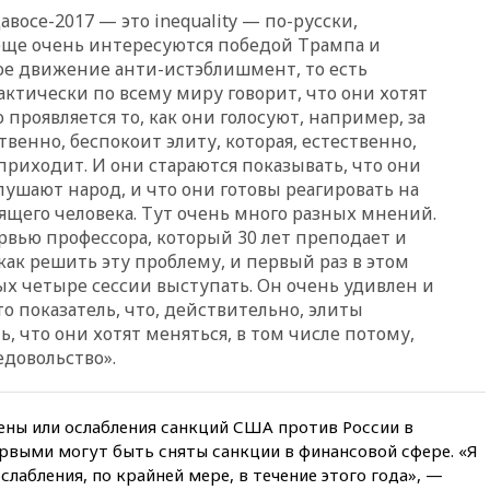
Хорватии
Давосе-2017 — это inequality — по-русски,
вчера, 21:15
Пентагон
 еще очень интересуются победой Трампа и
опубликовал 16 новых видео с
кое движение анти-истэблишмент, то есть
НЛО
актически по всему миру говорит, что они хотят
вчера, 21:00
На границе
 проявляется то, как они голосуют, например, за
Украины с Польшей скопилось
твенно, беспокоит элиту, которая, естественно,
свыше 6,5 тысячи грузовиков
приходит. И они стараются показывать, что они
вчера, 20:53
Швыдкой:
слушают народ, и что они готовы реагировать на
«Интервидение» точно
щего человека. Тут очень много разных мнений.
пройдет в 2026 году
рвью профессора, который 30 лет преподает и
вчера, 20:45
ПВО за день
как решить эту проблему, и первый раз в этом
сбила еще 75 украинских
ых четыре сессии выступать. Он очень удивлен и
беспилотников над Россией
то показатель, что, действительно, элиты
вчера, 20:35
Велосипедист
, что они хотят меняться, в том числе потому,
погиб при атаке FPV-дрона в
едовольство».
Белгородской области
вчера, 20:30
Лидию Невзорову
заочно арестовали по делу о
ены или ослабления санкций США против России в
финансировании
рвыми могут быть сняты санкции в финансовой сфере. «Я
экстремизма
слабления, по крайней мере, в течение этого года», —