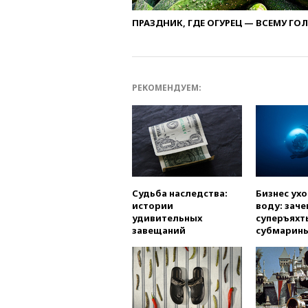
ПРАЗДНИК, ГДЕ ОГУРЕЦ — ВСЕМУ ГО
РЕКОМЕНДУЕМ:
Судьба наследства:
Бизнес ух
истории
воду: заче
удивительных
суперъяхт
завещаний
субмарин