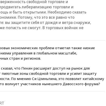
верженность свободной торговле и
вчера, 22:28
Бессент
анонсировал скорое
родвигать либерализацию торговли и
соглашение о прекращении
мощь и быть открытыми. Необходимо сказать
огня США и Ирана
номике. Потому, что это все равно что
вчера, 22:15
Три человека
е: вы защитите себя от дождя и ветра снаружи,
получили ножевые ранения
кже попасть не смогут. В торговых войнах не
при нападении в Чехии
вчера, 22:00
Путин поручил
выделить средства на новые
РЛС для Белгородской
овых экономических проблем отметил также низкие
области
анизма управления в глобальном масштабе,
вчера, 21:56
The Atlantic: Маск
ных стран и регионов.
отказал Украине в
использовании Starlink для
 сказал, что Пекин расширит доступ на рынок для
атак вглубь РФ
т пилотные зоны свободной торговли и усилит защиту
вчера, 21:35
После пожара на
ности. По мнению Си Цзиньпина, это позволит китайскому
складе в Брянске возбудили
Что волнует участников нынешнего Давосского форума?
уголовное дело
вчера, 21:26
Лидеры сборной
РФ по гимнастике получили
официальный отказ в визах от
RT