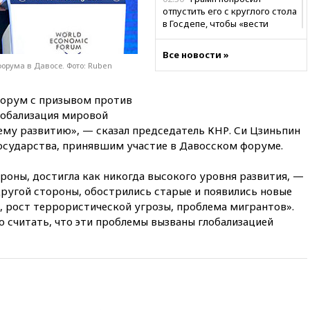
отпустить его с круглого стола
в Госдепе, чтобы «вести
войну»
Все новости »
01:35
Мигрант погиб при
орума в Давосе. Фото: Ruben
попытке попасть из Марокко в
Сеуту на параплане
форум с призывом против
00:30
FT: ЕС не готов принять в
лобализация мировой
блок Украину из-за уровня
коррупции
му развитию», — сказал председатель КНР. Си Цзиньпин
государства, принявшим участие в Давосском форуме.
вчера, 23:35
Лукашенко
объяснил экономическую
роны, достигла как никогда высокого уровня развития, —
выгоду безвизового режима с
ЕС
другой стороны, обострились старые и появились новые
, рост террористической угрозы, проблема мигрантов».
вчера, 22:59
На башню
о считать, что эти проблемы вызваны глобализацией
ресторана «Армения» в
Москве вернут утраченную
скульптуру балерины
вчера, 22:45
Литовец
протаранил погранпункт при
попытке попасть в Россию