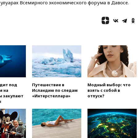
вчера, 20:20
Суд США
кулуарах Всемирного экономического форума в Давосе.
постановил остановить
строительство бального зала в
Белом доме
вчера, 20:15
Сенат США
одобрил ужесточение
санкций против России и
Ирана
вчера, 20:00
СК возбудил дело
против журналистки Катерины
Гордеевой о фейках о ВС
России
вчера, 19:45
ISU предоставил
одит под
Путешествие в
Модный выбор: что
нейтральный статус
м на
Исландию по следам
взять с собой в
фигуристкам Валиевой и
ы закупают
«Интерстеллара»
отпуск?
Трусовой
ы
вчера, 19:35
Зеленский
впервые совершил
официальный визит в Сербию
вчера, 19:19
Россиянка
погибла во Французских
Альпах