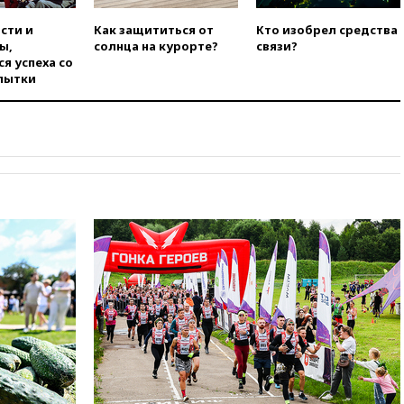
вчера, 19:00
Открытое
сти и
Как защититься от
Кто изобрел средства
горение на складе в Брянске
ы,
солнца на курорте?
связи?
ликвидировано
я успеха со
пытки
вчера, 18:55
Минобороны
отчиталось об ударах по двум
украинским сухогрузам в
Черном море
вчера, 18:47
Школьники из РФ
стали абсолютными
чемпионами на олимпиаде по
ИИ
вчера, 18:39
Два человека
погибли в результате удара
ВСУ по многоэтажке в Керчи
вчера, 18:25
Беспилотник
атаковал турецкий сухогруз у
побережья Новороссийска
вчера, 18:18
Товарооборот
Китая и России вырос в этом
году более чем на четверть