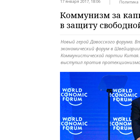
17 января 2017, 18:06
Политика
Коммунизм за кап
в защиту свободно
Новый герой Давосского форума. 
экономический форум в Швейцарии
Коммунистической партии Китая. 
выступил против протекционизма