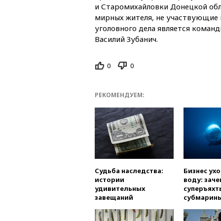
и Старомихайловки Донецкой обла
мирных жителя, не участвующие 
уголовного дела является коман
Василий Зубанич.
0
0
РЕКОМЕНДУЕМ:
Судьба наследства:
Бизнес ух
истории
воду: заче
удивительных
суперъяхт
завещаний
субмарин