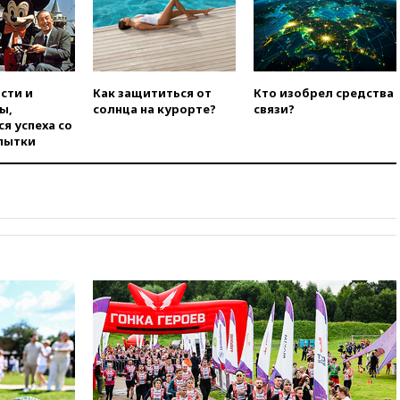
опубликовал 16 новых видео с
НЛО
вчера, 21:00
На границе
Украины с Польшей скопилось
свыше 6,5 тысячи грузовиков
сти и
Как защититься от
Кто изобрел средства
ы,
солнца на курорте?
связи?
вчера, 20:53
Швыдкой:
я успеха со
«Интервидение» точно
пытки
пройдет в 2026 году
вчера, 20:45
ПВО за день
сбила еще 75 украинских
беспилотников над Россией
вчера, 20:35
Велосипедист
погиб при атаке FPV-дрона в
Белгородской области
вчера, 20:30
Лидию Невзорову
заочно арестовали по делу о
финансировании
экстремизма
вчера, 20:20
Суд США
постановил остановить