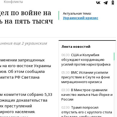
Конфликты
ел по войне на
Актуальная тема:
Украинский кризис
ь на пять тысяч
инения еще 2 украинским
Лента новостей
06:30
США и Колумбия
рименении запрещенных
обсуждают координацию
усилий против наркотрафика
ы на юго-востоке Украины
мов. Об этом сообщила
05:30
ВМС Испании усилили
митета РФ Светлана
присутствие в Сеуте на фоне
миграционного кризиса
03:30
В Минстрое сравнили
м комитетом собрано 5,33
качество жилья в Нью-Йорке и
России
ержащих доказательства
их преступлений
02:30
Трамп попросил
рного населения.
отпустить его с круглого стола
в Госдепе, чтобы «вести