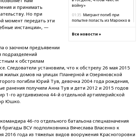
позволяет нам
войну»
ления и принимать
ательству. Но при
01:35
Мигрант погиб при
й момент передать эти
попытке попасть из Марокко в
Сеуту на параплане
ебные инстанции», —
Все новости »
00:30
FT: ЕС не готов принять в
блок Украину из-за уровня
коррупции
а о заочном предъявении
 подразделений
вчера, 23:35
Лукашенко
стным к обстрелам
объяснил экономическую
выгоду безвизового режима с
се. Следователи установили, что к обстрелу 26 мая 2015
ЕС
ия жилых домов на улицах Планерной и Озеряновской
оторого погибли Юрий Тув, девочка 2004 года рождения,
вчера, 22:59
На башню
ресторана «Армения» в
е ранения получили Анна Тув и дети 2012 и 2015 годов
Москве вернут утраченную
ир 1-го артдивизиона 44-й отдельной артиллерийской
скульптуру балерины
ор Юшко.
вчера, 22:45
Литовец
протаранил погранпункт при
попытке попасть в Россию
командира 46-го отдельного батальона спецназначения
 бригады ВСУ подполковника Вячеслава Власенко к
вчера, 22:28
Бессент
анонсировал скорое
я 2016 года из тяжелых видов вооружения Красногоровки