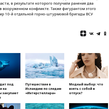
соглашение о прекращении
сти, в результате которого получили ранения два
огня США и Ирана
в вооруженном конфликте. Также фигурантом этого
дир 10-й отдельной горно-штурмовой бригады ВСУ
вчера, 22:15
Три человека
получили ножевые ранения
при нападении в Чехии
вчера, 22:00
Путин поручил
выделить средства на новые
РЛС для Белгородской
области
вчера, 21:56
The Atlantic: Маск
отказал Украине в
использовании Starlink для
атак вглубь РФ
вчера, 21:35
После пожара на
складе в Брянске возбудили
уголовное дело
одит под
Путешествие в
Модный выбор: что
вчера, 21:26
Лидеры сборной
м на
Исландию по следам
взять с собой в
РФ по гимнастике получили
ы закупают
«Интерстеллара»
отпуск?
официальный отказ в визах от
ы
Хорватии
вчера, 21:15
Пентагон