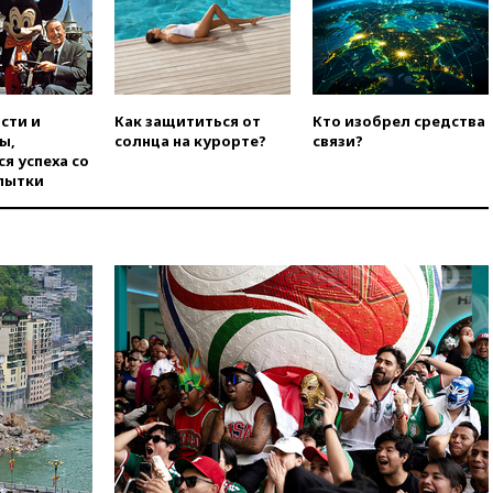
горение на складе в Брянске
ликвидировано
вчера, 18:55
Минобороны
отчиталось об ударах по двум
украинским сухогрузам в
сти и
Как защититься от
Кто изобрел средства
Черном море
ы,
солнца на курорте?
связи?
я успеха со
вчера, 18:47
Школьники из РФ
пытки
стали абсолютными
чемпионами на олимпиаде по
ИИ
вчера, 18:39
Два человека
погибли в результате удара
ВСУ по многоэтажке в Керчи
вчера, 18:25
Беспилотник
атаковал турецкий сухогруз у
побережья Новороссийска
вчера, 18:18
Товарооборот
Китая и России вырос в этом
году более чем на четверть
вчера, 17:55
Мужчина получил