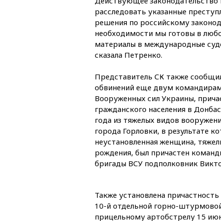
Действующее законодательство 
расследовать указанные преступ
решения по российскому законод
необходимости мы готовы в любо
материалы в международные суд
сказала Петренко.
Представитель СК также сообщил
обвинений еще двум командирам
Вооруженных сил Украины, прича
гражданского населения в Донбас
года из тяжелых видов вооружен
города Горловки, в результате к
неустановленная женщина, тяжелы
рождения, был причастен команд
бригады ВСУ подполковник Викт
Также установлена причастность 
10-й отдельной горно-штурмовой
прицельному артобстрелу 15 июн