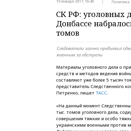
19 января 2017, 16:40
Политика
СК РФ: уголовных д
Донбассе набралос
томов
Следователи заочно предъявил обв
военным за обстрелы
Материалы уголовного дела о п
средств и методов ведения войн
составляют уже более 5 тысяч то
представитель Следственного ко
Петренко, пишет
ТАСС
.
«На данный момент Следственны
тыс. томов уголовного дела, сод
совершения тяжких и особо тяжк
украинскими военными против ми