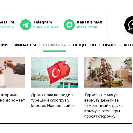
ness FM
Telegram
Канал в MAX
ой эфир
t.me/BFMnews
max.ru/bfm
НИИ
ФИНАНСЫ
ПОЛИТИКА
ОБЩЕСТВО
ПРАВО
АВТ
 вторичка
Дрон снова повредил
Туристы не могут
но дорожает
турецкий сухогруз у
вернуть деньги за
берегов Новороссийска
отмененный отдых в
Крыму, а отельеры
просят отсрочку