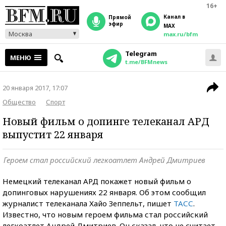
16+
Канал в
прямой
эфир
MAX
Москва
max.ru/bfm
Telegram
МЕНЮ
t.me/BFMnews
20 января 2017, 17:07
Общество
Спорт
Новый фильм о допинге телеканал АРД
выпустит 22 января
Героем стал российский легкоатлет Андрей Дмитриев
Немецкий телеканал АРД покажет новый фильм о
допинговых нарушениях 22 января. Об этом сообщил
журналист телеканала Хайо Зеппельт, пишет
ТАСС
.
Известно, что новым героем фильма стал российский
легкоатлет Андрей Дмитриев. Он сказал, что не считает