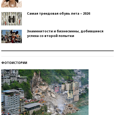
Самая трендовая обувь лета – 2026
Знаменитости и бизнесмены, добившиеся
успеха со второй попытки
Как защититься от солнца на курорте?
ФОТОИСТОРИИ
Кто изобрел средства связи?