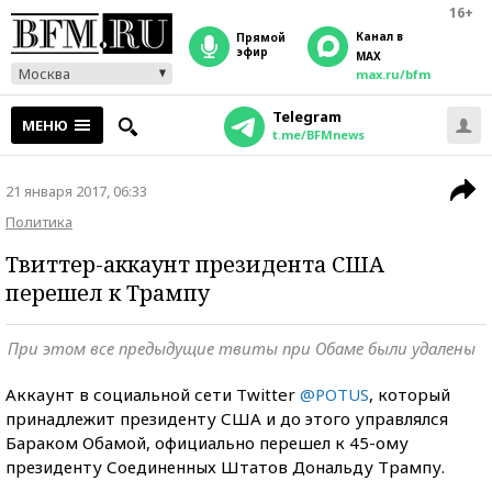
16+
Канал в
прямой
эфир
MAX
Москва
max.ru/bfm
Telegram
МЕНЮ
t.me/BFMnews
21 января 2017, 06:33
Политика
Твиттер-аккаунт президента США
перешел к Трампу
При этом все предыдущие твиты при Обаме были удалены
Аккаунт в социальной сети Twitter
@POTUS
, который
принадлежит президенту США и до этого управлялся
Бараком Обамой, официально перешел к 45-ому
президенту Соединенных Штатов Дональду Трампу.