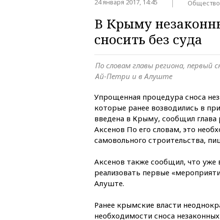
24 января 2017, 14:45
Общество
В Крыму незаконн
сносить без суда
По словам главы региона, первый с
Ай-Петри и в Алуште
Упрощенная процедура сноса нез
которые ранее возводились в при
введена в Крыму, сообщил глава
Аксенов По его словам, это необ
самовольного строительства, п
Аксенов также сообщил, что уже 
реализовать первые «мероприятия
Алуште.
Ранее крымские власти неоднокра
необходимости сноса незаконных