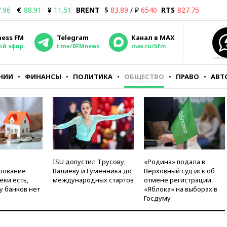
.96
€
88.91
¥
11.51
BRENT
$
83.89
/ ₽
6540
RTS
827.75
ness FM
Telegram
Канал в MAX
ой эфир
t.me/BFMnews
max.ru/bfm
НИИ
ФИНАНСЫ
ПОЛИТИКА
ОБЩЕСТВО
ПРАВО
АВТ
ISU допустил Трусову,
«Родина» подала в
рование
Валиеву и Гуменника до
Верховный суд иск об
еки есть,
международных стартов
отмене регистрации
у банков нет
«Яблока» на выборах в
Госдуму