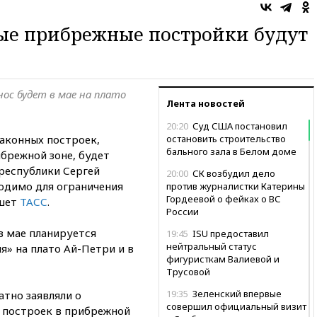
ые прибрежные постройки будут
нос будет в мае на плато
Лента новостей
20:20
Суд США постановил
аконных построек,
остановить строительство
бального зала в Белом доме
брежной зоне, будет
 республики Сергей
20:00
СК возбудил дело
ходимо для ограничения
против журналистки Катерины
Гордеевой о фейках о ВС
ишет
ТАСС
.
России
в мае планируется
19:45
ISU предоставил
нейтральный статус
» на плато Ай-Петри и в
фигуристкам Валиевой и
Трусовой
19:35
Зеленский впервые
тно заявляли о
совершил официальный визит
 построек в прибрежной