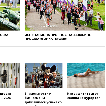
16:45
«Яблоко» подаст иск к
депутату Госдумы Алексею
Журавлеву
16:35
Мельникова и еще
шесть гимнастов сборной
России не получили визы на
ЧЕ
ЛОВА!
ИСПЫТАНИЕ НА ПРОЧНОСТЬ: В АЛАБИНЕ
16:16
Движение по
ПРОШЛА «ГОНКА ГЕРОЕВ»
Крымскому мосту
перекрывали второй раз за
день
16:00
Создатели пирамиды
АФК «Наследие» получили от
шести до 12 лет колонии
15:45
Верховный суд 10
августа рассмотрит иск о
снятии «Яблока» с выборов
15:35
Четыре человека
ндовая
Знаменитости и
Как защититься от
пострадали при пожаре на
 – 2026
бизнесмены,
солнца на курорте?
складе с красками в Брянске
добившиеся успеха со
15:15
«Аэрофлот» с 1 октября