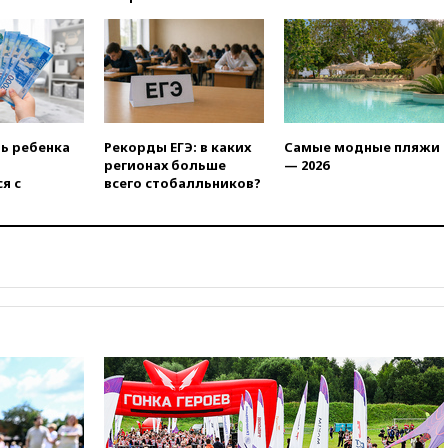
более чем на четверть
17:55
Мужчина получил
ранения при атаке дрона на
Белгородскую область
17:48
Bloomberg:
авиакомпании США обязали
проверить самолеты Boeing на
ть ребенка
Рекорды ЕГЭ: в каких
Самые модные пляжи
наличие трещин
регионах больше
— 2026
я с
всего стобалльников?
17:35
В Казани пятилетний
ребенок погиб при падении из
окна 10-го этажа
17:17
Bloomberg:
киберкомандование США
расследует серию
самоубийств своих служащих
17:00
Сняты ограничения на
полеты в аэропорту
Геленджика
16:50
В Братиславе загорелся
крупнейший НПЗ Slovnaft