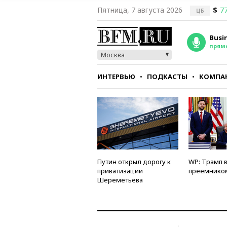
Пятница, 7 августа 2026
$
77
ЦБ
Busi
прям
Москва
ИНТЕРВЬЮ
ПОДКАСТЫ
КОМПА
СТИЛЬ
ТЕСТЫ
Путин открыл дорогу к
WP: Трамп 
приватизации
преемнико
Шереметьева