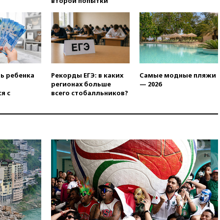
второй попытки
вчера, 19:58
В Госдуму будет
внесен законопроект об
отмене ЕГЭ
вчера, 19:50
Аэропорты Сочи и
Ярославля приостановили
работу
вчера, 19:35
WP: Трамп
ть ребенка
Рекорды ЕГЭ: в каких
Самые модные пляжи
призвал доноров-
регионах больше
— 2026
республиканцев поддержать
я с
всего стобалльников?
Вэнса на выборах 2028 года
вчера, 19:20
Число ломбардов
в РФ превысило максимум
2022 года
вчера, 19:15
Жуковский и
аэропорт Геленджика
возобновили работу
вчера, 19:00
Путин уточнил
порядок присвоения воинских
званий добровольцам
вчера, 18:50
Euractiv: восток
Финляндии приходит в упадок