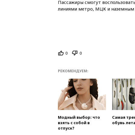
Пассажиры смогут воспользоват
линиями метро, МЦК и наземным
0
0
РЕКОМЕНДУЕМ:
Модный выбор: что
Самая тре
взять с собой в
обувь лета
отпуск?