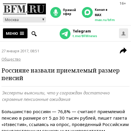
16+
Канал в
прямой
эфир
MAX
Москва
max.ru/bfm
Telegram
МЕНЮ
t.me/BFMnews
27 января 2017, 08:51
Общество
Россияне назвали приемлемый размер
пенсий
Эксперты выяснили, что у сограждан достаточно
скромные пенсионные ожидания
Большинство россиян — 76,8% — считают приемлемой
пенсию в размере от 5 до 30 тысяч рублей, пишет газета
«Известия», ссылаясь на опрос, проведенный Российским
государственным социальным университетом.