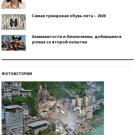
Самая трендовая обувь лета – 2026
Знаменитости и бизнесмены, добившиеся
успеха со второй попытки
Как защититься от солнца на курорте?
ФОТОИСТОРИИ
Кто изобрел средства связи?