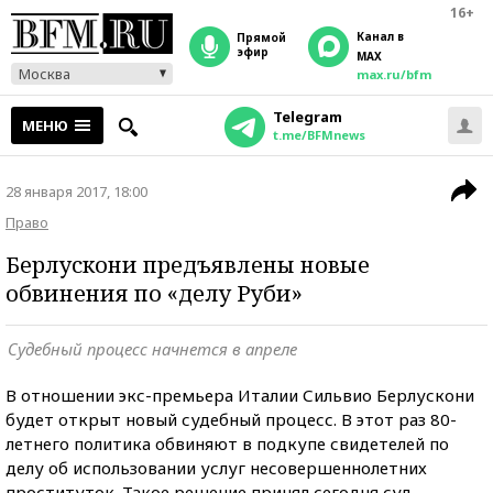
16+
Канал в
прямой
эфир
MAX
Москва
max.ru/bfm
Telegram
МЕНЮ
t.me/BFMnews
28 января 2017, 18:00
Право
Берлускони предъявлены новые
обвинения по «делу Руби»
Судебный процесс начнется в апреле
В отношении экс-премьера Италии Сильвио Берлускони
будет открыт новый судебный процесс. В этот раз 80-
летнего политика обвиняют в подкупе свидетелей по
делу об использовании услуг несовершеннолетних
проституток. Такое решение принял сегодня суд