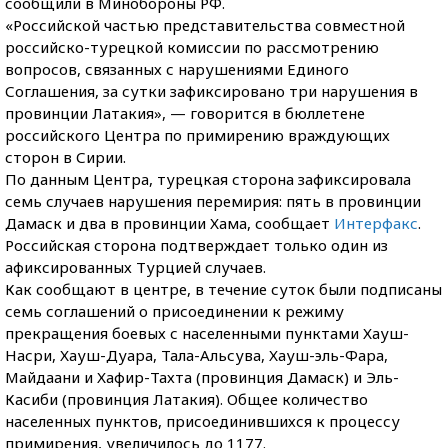
сообщили в Минобороны РФ.
«Российской частью представительства совместной
российско-турецкой комиссии по рассмотрению
вопросов, связанных с нарушениями Единого
Соглашения, за сутки зафиксировано три нарушения в
провинции Латакия», — говорится в бюллетене
российского Центра по примирению враждующих
сторон в Сирии.
По данным Центра, турецкая сторона зафиксировала
семь случаев нарушения перемирия: пять в провинции
Дамаск и два в провинции Хама, сообщает
Интерфакс
.
Российская сторона подтверждает только один из
афиксированных Турцией случаев.
Как сообщают в центре, в течение суток были подписаны
семь соглашений о присоединении к режиму
прекращения боевых с населенными пунктами Хауш-
Насри, Хауш-Дуара, Тала-Альсува, Хауш-эль-Фара,
Майдаани и Хафир-Тахта (провинция Дамаск) и Эль-
Касиби (провинция Латакия). Общее количество
населенных пунктов, присоединившихся к процессу
примирения, увеличилось до 1177.