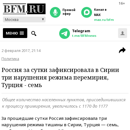
16+
Канал в
прямой
эфир
MAX
Москва
max.ru/bfm
Telegram
МЕНЮ
t.me/BFMnews
2 февраля 2017, 21:14
Политика
Россия за сутки зафиксировала в Сирии
три нарушения режима перемирия,
Турция - семь
Общее количество населенных пунктов, присоединившихся
к процессу примирения, увеличилось с 1170 до 1177
За прошедшие сутки Россия зафиксировала три
нарушения режима тишины в Сирии, Турция — семь,