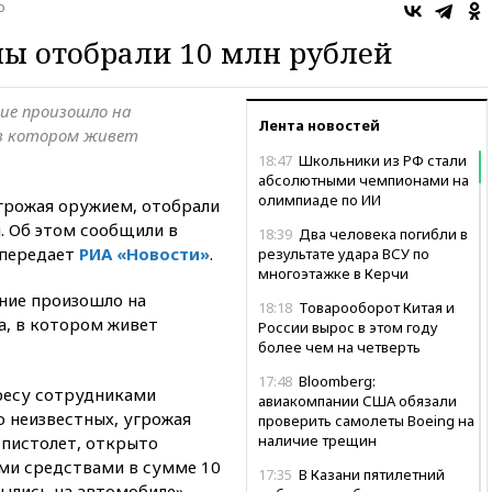
о
ы отобрали 10 млн рублей
ние произошло на
Лента новостей
, в котором живет
18:47
Школьники из РФ стали
абсолютными чемпионами на
олимпиаде по ИИ
угрожая оружием, отобрали
. Об этом сообщили в
18:39
Два человека погибли в
 передает
РИА «Новости»
.
результате удара ВСУ по
многоэтажке в Керчи
ение произошло на
18:18
Товарооборот Китая и
а, в котором
живет
России вырос в этом году
более чем на четверть
17:48
Bloomberg:
ресу сотрудниками
авиакомпании США обязали
о неизвестных, угрожая
проверить самолеты Boeing на
наличие трещин
пистолет, открыто
ыми средствами в сумме 10
17:35
В Казани пятилетний
рылись на автомобиле», —