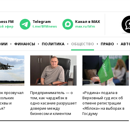
ness FM
Telegram
Канал в MAX
ой эфир
t.me/BFMnews
max.ru/bfm
НИИ
ФИНАНСЫ
ПОЛИТИКА
ОБЩЕСТВО
ПРАВО
АВТ
ок прозвучал
Предприниматель — о
«Родина» подала в
кольких
том, как чарджбэк в
Верховный суд иск об
сквы и
одно касание разрушает
отмене регистрации
ья?
доверие между
«Яблока» на выборах в
бизнесом и клиентом
Госдуму