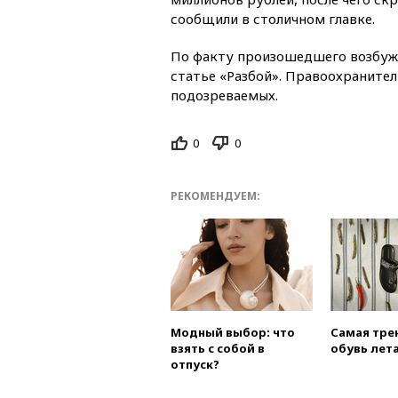
сообщили в столичном главке.
По факту произошедшего возбужд
статье «Разбой». Правоохраните
подозреваемых.
0
0
РЕКОМЕНДУЕМ:
Модный выбор: что
Самая тре
взять с собой в
обувь лета
отпуск?