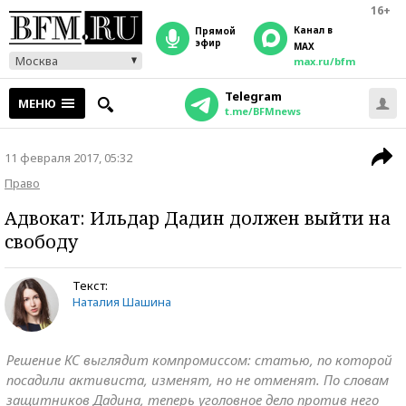
16+
Канал в
прямой
эфир
MAX
Москва
max.ru/bfm
Telegram
МЕНЮ
t.me/BFMnews
11 февраля 2017, 05:32
Право
Адвокат: Ильдар Дадин должен выйти на
свободу
Текст:
Наталия Шашина
Решение КС выглядит компромиссом: статью, по которой
посадили активиста, изменят, но не отменят. По словам
защитников Дадина, теперь уголовное дело против него