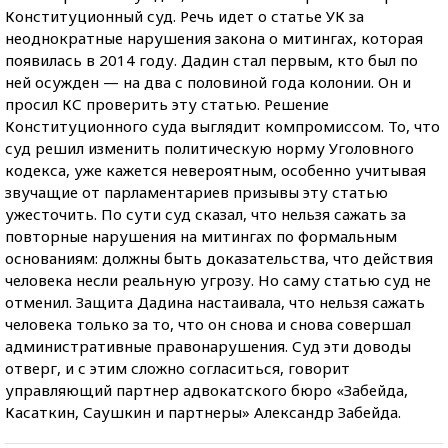
Конституционный суд.
Речь идет о статье УК за
неоднократные нарушения закона о митингах, которая
появилась в 2014 году. Дадин стал первым, кто был по
ней осужден — на два с половиной года колонии. Он и
просил КС проверить эту статью. Решение
Конституционного суда выглядит компромиссом. То, что
суд решил изменить политическую норму Уголовного
кодекса, уже кажется невероятным, особенно учитывая
звучащие от парламентариев призывы эту статью
ужесточить. По сути суд сказал, что нельзя сажать за
повторные нарушения на митингах по формальным
основаниям: должны быть доказательства, что действия
человека несли реальную угрозу. Но саму статью суд не
отменил. Защита Дадина настаивала, что нельзя сажать
человека только за то, что он снова и снова совершал
административные правонарушения. Суд эти доводы
отверг, и с этим сложно согласиться, говорит
управляющий партнер адвокатского бюро «Забейда,
Касаткин, Саушкин и партнеры» Александр Забейда.