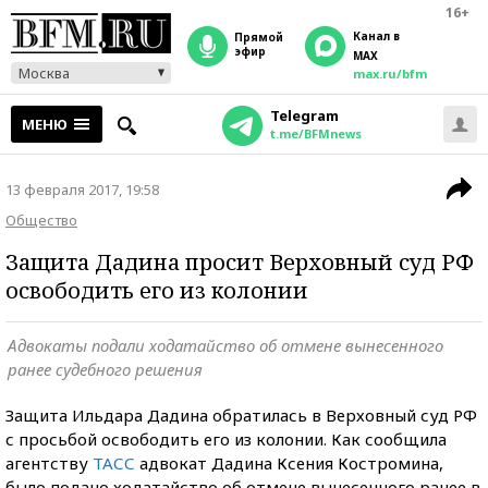
16+
Канал в
прямой
эфир
MAX
Москва
max.ru/bfm
Telegram
МЕНЮ
t.me/BFMnews
13 февраля 2017, 19:58
Общество
Защита Дадина просит Верховный суд РФ
освободить его из колонии
Адвокаты подали ходатайство об отмене вынесенного
ранее судебного решения
Защита Ильдара Дадина обратилась в Верховный суд РФ
с просьбой освободить его из колонии. Как сообщила
агентству
ТАСС
адвокат Дадина Ксения Костромина,
было подано ходатайство об отмене вынесенного ранее в