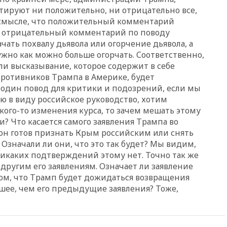
тируют ни положительно, ни отрицательно все,
12:51
Россия планирует
м смысле, что положительный комментарий
запустить групповые
и отрицательный комментарий по поводу
безвизовые турпоездки для
чать похвалу дьявола или огорчение дьявола, а
Вьетнама
ужно как можно больше огорчать. Соответственно,
12:36
Экспорт растворимого
ли высказывание, которое содержит в себе
кофе из России достиг
ротивников Трампа в Америке, будет
рекордных показателей
один повод для критики и подозрений, если мы
12:30
Российские войска
ю в виду российское руководство, хотим
взяли под контроль село
акого-то изменения курса, то зачем мешать этому
Анискино в Харьковской
области
? Что касается самого заявления Трампа во
 он готов признать Крым российским или снять
12:15
Минцифры РФ не
 Означали ли они, что это так будет? Мы видим,
планирует вводить
 никаких подтверждений этому нет. Точно так же
ограничения на доступ детей
в соцсети
другим его заявлениям. Означает ли заявление
том, что Трамп будет дожидаться возвращения
11:58
Резаи: Иран не допустит
шее, чем его предыдущие заявления? Тоже,
открытия второго маршрута в
Ормузском проливе
11:48
Жители Москвы и
Подмосковья сообщили о