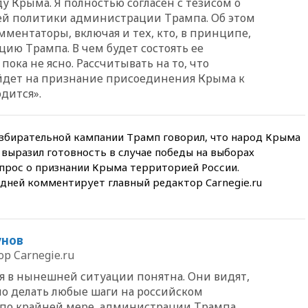
у Крыма. Я полностью согласен с тезисом о
13:57
Wildberries запустит
й политики администрации Трампа. Об этом
программу по открытию
мментаторы, включая и тех, кто, в принципе,
партнерских хабов
ю Трампа. В чем будет состоять ее
ока не ясно. Рассчитывать на то, что
13:53
Сенаторы Аргентины
одобрили скандальный
дет на признание присоединения Крыма к
законопроект о частной
дится».
собственности
13:36
ABC News: запасы
вооружений США достигли
избирательной кампании Трамп говорил, что народ Крыма
крайне низкого уровня
и выразил готовность в случае победы на выборах
рос о признании Крыма территорией России.
13:16
«Родина» просит
Верховный суд снять «Яблоко»
ней комментирует главный редактор Carnegie.ru
с выборов
13:11
Путин обсудил с
президентом ОАЭ ситуацию в
Персидском заливе и на
унов
Украине
р Carnegie.ru
13:09
Суд обязал москвичку
я в нынешней ситуации понятна. Они видят,
выселить из квартиры
но делать любые шаги на российском
крокодила, лису и других
 по крайней мере, администрации Трампа,
животных