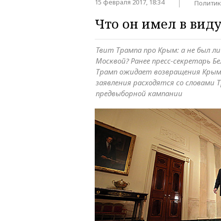
15 февраля 2017, 18:34
Политик
Что он имел в вид
Твит Трампа про Крым: а не был л
Москвой? Ранее пресс-секретарь Бе
Трамп ожидает возвращения Крым
заявления расходятся со словами 
предвыборной кампании