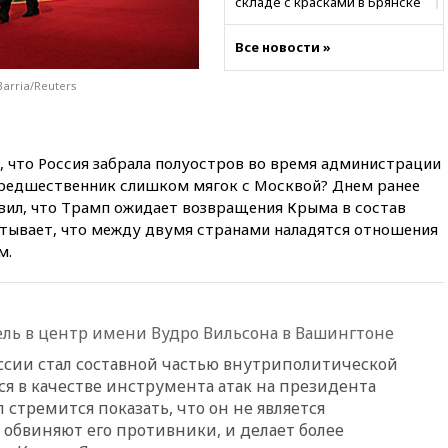
складе с красками в Брянске
15:15
«Аэрофлот» с 1 октября
Все новости »
возобновит ежедневные
рейсы в Абу-Даби
arria/Reuters
14:52
Турция, Саудовская
Аравия и Пакистан
объединились в военный
альянс
, что Россия забрала полуостров во время администрации
 предшественник слишком мягок с Москвой? Днем ранее
14:39
Экс-издатель Popcorn
Books получил условный срок
явил, что Трамп ожидает возвращения Крыма в состав
по делу о пропаганде ЛГБТ
читывает, что между двумя странами наладятся отношения
м.
14:34
Минпромторг не
намерен сокращать перечень
товаров для параллельного
импорта
ль в центр имени Вудро Вильсона в Вашингтоне
14:14
Роспотребнадзор
одобрил открытие сезона на
оссии стал составной частью внутриполитической
105 пляжах в Анапе
ся в качестве инструмента атак на президента
14:09
Глава Тувы включил
 стремится показать, что он не является
сенатора Нарусову в список
 обвиняют его противники, и делает более
кандидатов в Совфед