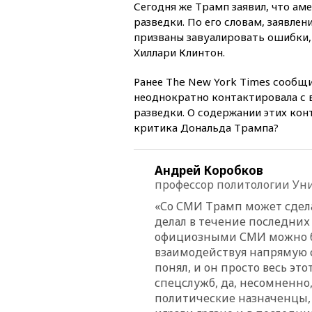
Сегодня же Трамп заявил, что а
разведки. По его словам, заявле
призваны завуалировать ошибки,
Хиллари Клинтон.
Ранее The New York Times сообщ
неоднократно контактировала с
разведки. О содержании этих кон
критика Дональда Трампа?
Андрей Коробков
профессор политологии Ун
«Со СМИ Трамп может сделат
делал в течение последних 
официозными СМИ можно бо
взаимодействуя напрямую с э
понял, и он просто весь эт
спецслужб, да, несомненно,
политические назначенцы,