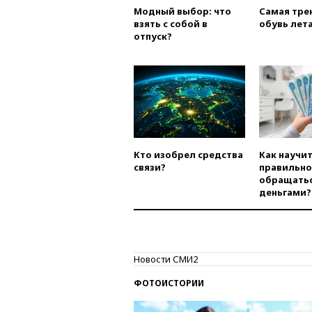
Модный выбор: что
Самая тре
взять с собой в
обувь лета
отпуск?
Кто изобрел средства
Как научи
связи?
правильно
обращатьс
деньгами?
Новости СМИ2
ФОТОИСТОРИИ