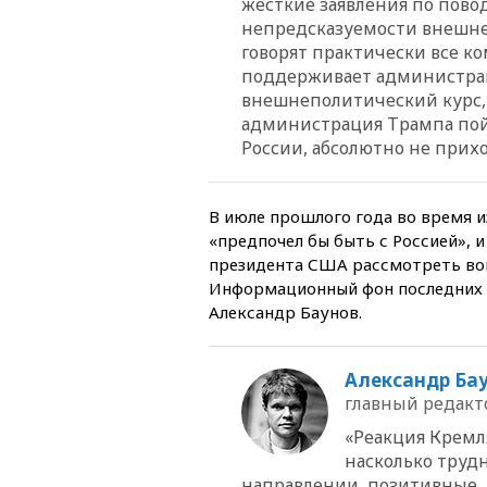
жесткие заявления по повод
непредсказуемости внешне
говорят практически все ко
поддерживает администраци
внешнеполитический курс, п
администрация Трампа пой
России, абсолютно не прихо
В июле прошлого года во время 
«предпочел бы быть с Россией», 
президента США рассмотреть воп
Информационный фон последних д
Александр Баунов.
Александр Ба
главный редакто
«Реакция Кремл
насколько труд
направлении, позитивные,