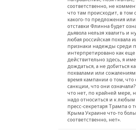
соответственно, не коммен
что там происходит, в то
какого-то предложения ил
отставки Флинна будет озна
дьявола нельзя хвалить и н
любая российская похвала и
признаки надежды среди п
интерпретировано как еще 
действительно здесь, я име
дождаться, а не добиться к
похвалами или сожалениями
время кампании о том, что
санкции, что они означали?
что нет, по крайней мере,
надо относиться и к любым 
пресс-секретаря Трампа о 
Крыма Украине что-то боль
соответственно, нет».