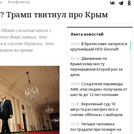
а
Конфликты
у? Трамп твитнул про Крым
и Обама слишком мягок с
Лента новостей
лого дома заявил, что
а в состав Украины. Эти
16:50
В Братиславе загорелся
крупнейший НПЗ Slovnaft
Трампа во время
16:16
Движение по
Крымскому мосту
перекрывали второй раз за
день
16:00
Создатели пирамиды
АФК «Наследие» получили от
шести до 12 лет колонии
15:45
Верховный суд 10
августа рассмотрит иск о
снятии «Яблока» с выборов
15:35
Четыре человека
пострадали при пожаре на