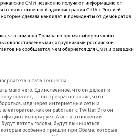
мериканские СМИ незаконно получают информацию от
громких взрывах
ния о связях нынешней администрации США с Россией
11:41
ТПП предлагает
 которые сделала кандидат в президенты от демократов
изменить процедуру
банкротства для
пострадавших от атак БПЛА
продавцов
ила, что команда Трампа во время выборов якобы
 высокопоставленными сотрудниками российской
11:38
Шадаев исключил
тактов не сообщается. Чем обернется для СМИ и разведки
запуск мессенджера на
«Госуслугах»
11:22
При стрельбе в школе в
Таиланде погибли пять
человек
иверситета штата Теннесси
11:19
Россия рассчитывает
ь мало чего. Единственное, что он делает и
заключить безвизовые
соглашения с Индонезией и
полутора лет, — он прекрасно понял, что с
Малайзией
роться, идя через интернетные сети и
лекторатом, как он работает с Twitter. Это он
11:04
«Ведомости»: на партию
«Яблоко» ополчились
от официоз игнорирует. А вот в отношении
конкуренты
 будут лететь головы, будут вычищаться
 которые особенно пришли при Обаме, которые
10:59
Торговые центры и кафе
в России могут обязать