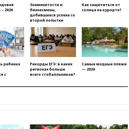
ндовая
Знаменитости и
Как защититься от
09:49
WSJ: Трамп «сходит с
 – 2026
бизнесмены,
солнца на курорте?
ума» из-за сообщений в СМИ
добившиеся успеха со
об истощении боеприпасов у
второй попытки
США
09:36
Исландия и Черногория
в 2028 году могут войти в
состав Евросоюза
09:18
Пашинян сообщил о
приверженности Армении
основополагающим
ть ребенка
Рекорды ЕГЭ: в каких
Самые модные пляжи
принципам ЕАЭС
регионах больше
— 2026
я с
всего стобалльников?
09:06
Гендиректора
удмуртской «Ижавиа»
попросили уволиться
08:51
Осужденный в России
американец Гилман
находится при смерти
08:22
В Екатеринбурге
атакован склад Wildberries
07:52
В Таиланде ученик