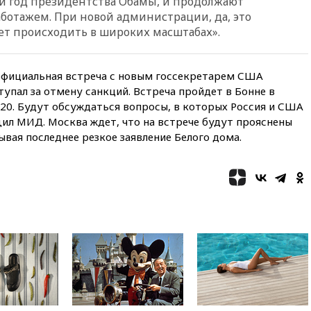
ий год президентства Обамы, и продолжают
раздавать питьевую воду
саботажем. При новой администрации, да, это
бесплатно
дет происходить в широких масштабах».
10:41
Бывшая глава брокера
Mind Money Юлия Хандошко
признала свою вину
 официальная встреча с новым госсекретарем США
упал за отмену санкций. Встреча пройдет в Бонне в
10:41
Пашинян: Армения
понимает невозможность
20. Будут обсуждаться вопросы, в которых Россия и США
одновременного членства в
ил МИД. Москва ждет, что на встрече будут прояснены
ЕС и ЕАЭС
вая последнее резкое заявление Белого дома.
10:21
ФСБ задержала более
20 сотрудников пунктов
обмена криптовалюты в
«Москве-Сити»
10:13
Минтранс предлагает
тратить средства дорожных
фондов на защиту трасс от
БПЛА
09:56
Хакеры нашли
документы об ударах ВСУ по
нефтяным терминалам в
России