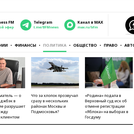
ness FM
Telegram
Канал в MAX
ой эфир
t.me/BFMnews
max.ru/bfm
НИИ
ФИНАНСЫ
ПОЛИТИКА
ОБЩЕСТВО
ПРАВО
АВТ
матель — о
Что за хлопок прозвучал
«Родина» подала в
рджбэк в
сразу в нескольких
Верховный суд иск об
ие разрушает
районах Москвы и
отмене регистрации
ежду
Подмосковья?
«Яблока» на выборах в
 клиентом
Госдуму