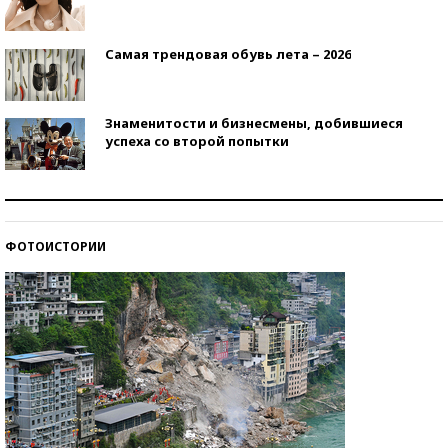
Самая трендовая обувь лета – 2026
Знаменитости и бизнесмены, добившиеся
успеха со второй попытки
Как защититься от солнца на курорте?
ФОТОИСТОРИИ
Кто изобрел средства связи?