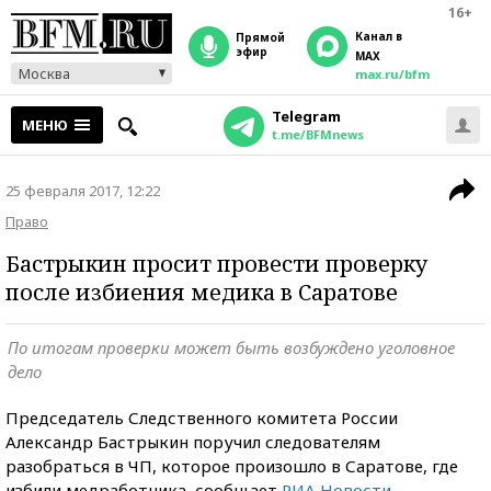
16+
Канал в
прямой
эфир
MAX
Москва
max.ru/bfm
Telegram
МЕНЮ
t.me/BFMnews
25 февраля 2017, 12:22
Право
Бастрыкин просит провести проверку
после избиения медика в Саратове
По итогам проверки может быть возбуждено уголовное
дело
Председатель Следственного комитета России
Александр Бастрыкин поручил следователям
разобраться в ЧП, которое произошло в Саратове, где
избили медработника, сообщает
РИА Новости
.