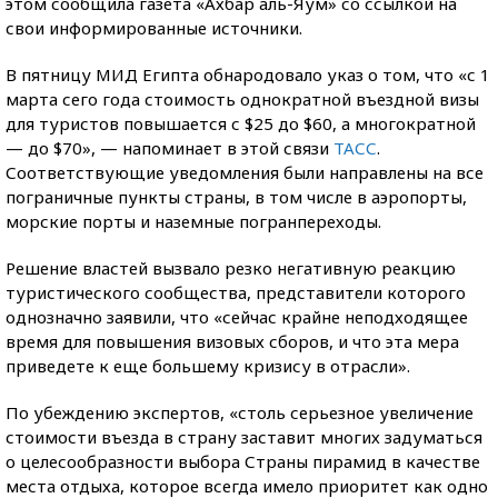
этом сообщила газета «Ахбар аль-Яум» со ссылкой на
свои информированные источники.
В пятницу МИД Египта обнародовало указ о том, что «с 1
марта сего года стоимость однократной въездной визы
для туристов повышается с $25 до $60, а многократной
— до $70», — напоминает в этой связи
ТАСС
.
Соответствующие уведомления были направлены на все
пограничные пункты страны, в том числе в аэропорты,
морские порты и наземные погранпереходы.
Решение властей вызвало резко негативную реакцию
туристического сообщества, представители которого
однозначно заявили, что «сейчас крайне неподходящее
время для повышения визовых сборов, и что эта мера
приведете к еще большему кризису в отрасли».
По убеждению экспертов, «столь серьезное увеличение
стоимости въезда в страну заставит многих задуматься
о целесообразности выбора Страны пирамид в качестве
места отдыха, которое всегда имело приоритет как одно