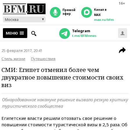
16+
Канал в
прямой
эфир
MAX
Москва
max.ru/bfm
Telegram
МЕНЮ
t.me/BFMnews
25 февраля 2017, 20:41
Стиль жизни
Путешествия
СМИ: Египет отменил более чем
двукратное повышение стоимости своих
виз
Обнародованное накануне решение вызвало резкую критику
туристического сообщества
Египетские власти решили отозвать свое решение о
повышении стоимости туристической визы в 2,5 раза. Об