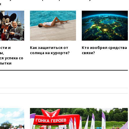
ы
08:57
Собянин сообщил о
девяти БПЛА, сбитых на
подлете к Москве
08:42
Силы ПВО сбили почти
400 БПЛА над российскими
регионами
08:16
Лукашенко призвал
сти и
Как защититься от
Кто изобрел средства
белорусов покупать избы в
ы,
солнца на курорте?
связи?
селах
я успеха со
07:30
Нигерия стала
пытки
крупнейшим поставщиком
авиатоплива в Европу
06:30
США и Колумбия
обсуждают координацию
усилий против наркотрафика
05:30
ВМС Испании усилили
присутствие в Сеуте на фоне
миграционного кризиса
03:30
В Минстрое сравнили
качество жилья в Нью-Йорке и