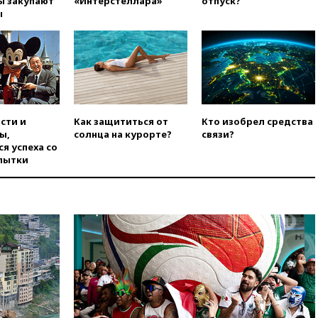
ы закупают
«Интерстеллара»
отпуск?
попытке попасть в Россию
ы
вчера, 22:28
Бессент
анонсировал скорое
соглашение о прекращении
огня США и Ирана
вчера, 22:15
Три человека
получили ножевые ранения
при нападении в Чехии
сти и
Как защититься от
Кто изобрел средства
ы,
солнца на курорте?
связи?
вчера, 22:00
Путин поручил
я успеха со
выделить средства на новые
пытки
РЛС для Белгородской
области
вчера, 21:56
The Atlantic: Маск
отказал Украине в
использовании Starlink для
атак вглубь РФ
вчера, 21:35
После пожара на
складе в Брянске возбудили
уголовное дело
вчера, 21:26
Лидеры сборной