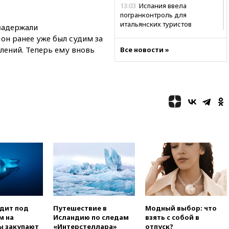
13:03
Испания ввела
погранконтроль для
итальянских туристов
задержали
 он ранее уже был судим за
12:27
Возгорание на Ильском
лений. Теперь ему вновь
НПЗ, вызванное атакой БПЛА,
Все новости »
потушили
11:47
Суд оставил под
арестом Rolls-Royce блогера
Лерчек
11:07
При столкновении
катера и лодки под Самарой
погибли два человека
10:27
Движение по трассе
«Новороссия» восстановлено
09:55
Силы ПВО перехватили
за утро 85 БПЛА над
территорией РФ
09:25
Ильский НПЗ на Кубани
одит под
Путешествие в
Модный выбор: что
загорелся после падения
м на
Исландию по следам
взять с собой в
обломков дрона
ы закупают
«Интерстеллара»
отпуск?