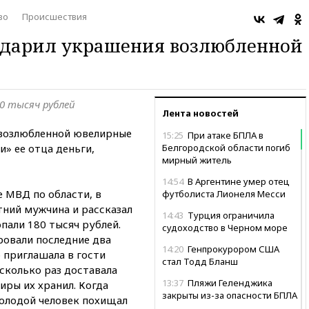
во
Происшествия
 дарил украшения возлюбленной
0 тысяч рублей
Лента новостей
 возлюбленной ювелирные
15:25
При атаке БПЛА в
и» ее отца деньги,
Белгородской области погиб
мирный житель
14:54
В Аргентине умер отец
 МВД по области, в
футболиста Лионеля Месси
тний мужчина и рассказал
14:43
Турция ограничила
опали 180 тысяч рублей.
судоходство в Черном море
ровали последние два
14:20
Генпрокурором США
 приглашала в гости
стал Тодд Бланш
есколько раз доставала
13:37
Пляжи Геленджика
тиры их хранил. Когда
закрыты из-за опасности БПЛА
олодой человек похищал