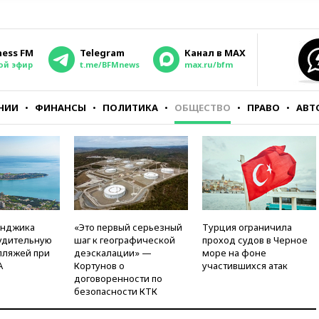
ness FM
Telegram
Канал в MAX
ой эфир
t.me/BFMnews
max.ru/bfm
НИИ
ФИНАНСЫ
ПОЛИТИКА
ОБЩЕСТВО
ПРАВО
АВТ
енджика
«Это первый серьезный
Турция ограничила
удительную
шаг к географической
проход судов в Черное
пляжей при
деэскалации» —
море на фоне
А
Кортунов о
участившихся атак
договоренности по
безопасности КТК