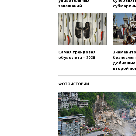
удивительных
суперъяхт
завещаний
субмарин
Самая трендовая
Знаменито
обувь лета – 2026
бизнесмен
добившиес
второй по
ФОТОИСТОРИИ