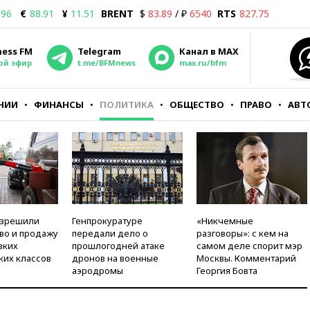
.96
€
88.91
¥
11.51
BRENT
$
83.89
/ ₽
6540
RTS
827.75
ness FM
Telegram
Канал в MAX
ой эфир
t.me/BFMnews
max.ru/bfm
НИИ
ФИНАНСЫ
ПОЛИТИКА
ОБЩЕСТВО
ПРАВО
АВТ
азрешили
Генпрокуратуре
«Никчемные
во и продажу
передали дело о
разговоры»: с кем на
зких
прошлогодней атаке
самом деле спорит мэр
ких классов
дронов на военные
Москвы. Комментарий
аэродромы
Георгия Бовта