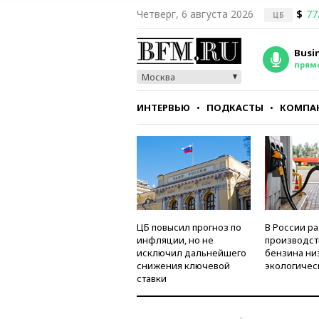
Четверг, 6 августа 2026
$
77
ЦБ
Busi
прям
Москва
ИНТЕРВЬЮ
ПОДКАСТЫ
КОМПА
СТИЛЬ
ТЕСТЫ
ЦБ повысил прогноз по
В России р
инфляции, но не
производст
исключил дальнейшего
бензина ни
снижения ключевой
экологичес
ставки