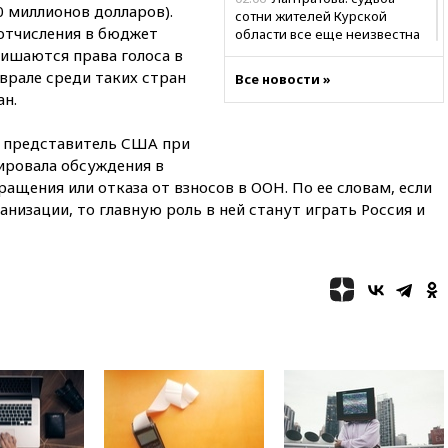
00 миллионов долларов).
сотни жителей Курской
 отчисления в бюджет
области все еще неизвестна
лишаются права голоса в
01:10
МИД РФ: ЕС пытается
врале среди таких стран
Все новости »
сохранить мобилизационный
ан.
ресурс для Украины
00:05
Девочка с «маской
й представитель США при
Бэтмена» показала лицо
ровала обсуждения в
после последней операции
щения или отказа от взносов в ООН. По ее словам, если
вчера, 23:35
Российского
изации, то главную роль в ней станут играть Россия и
историка Артема Кирпиченка
арестовали в Израиле
вчера, 23:23
«Спартак»
разгромил «Оренбург» в
Кубке России
вчера, 23:00
Пост Дмитриева в
X о миграционном кризисе в
Сеуте набрал миллион
просмотров
вчера, 22:49
Минпромторг:
банкротство «Кванта» не