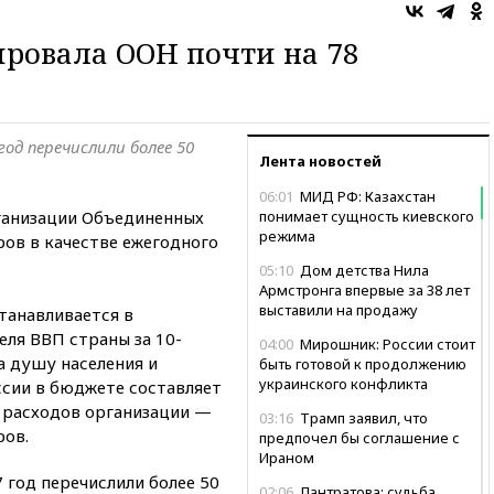
ровала ООН почти на 78
од перечислили более 50
Лента новостей
06:01
МИД РФ: Казахстан
ганизации Объединенных
понимает сущность киевского
режима
ов в качестве ежегодного
05:10
Дом детства Нила
Армстронга впервые за 38 лет
выставили на продажу
танавливается в
еля ВВП страны за 10-
04:00
Мирошник: России стоит
а душу населения и
быть готовой к продолжению
украинского конфликта
ссии в бюджете составляет
 расходов организации —
03:16
Трамп заявил, что
ров.
предпочел бы соглашение с
Ираном
 год перечислили более 50
02:06
Лантратова: судьба