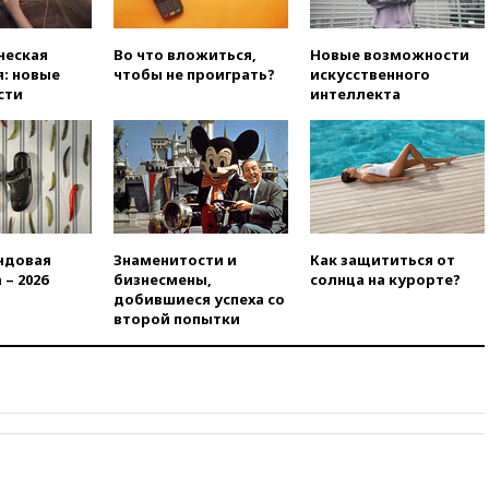
означает прекращения
производства телевизоров в
РФ
ческая
Во что вложиться,
Новые возможности
: новые
чтобы не проиграть?
искусственного
вчера, 22:35
Семь грузовых
сти
интеллекта
вагонов сошли с рельсов в
Оренбургской области
вчера, 22:22
Минфин: в июле
выросли нефтегазовые
доходы российского бюджета
вчера, 22:15
Аксаков: ЦБ
согласовал первый стандарт
ндовая
Знаменитости и
Как защититься от
исламского банкинга
 – 2026
бизнесмены,
солнца на курорте?
вчера, 21:43
Организаторы
добившиеся успеха со
«Интервидения»
второй попытки
подтвердили, что конкурс
пройдет в Саудовской Аравии
вчера, 21:35
Машков: в РФ
подготовили концепцию
развития театрального
искусства до 2035 года
вчера, 21:21
Правительство