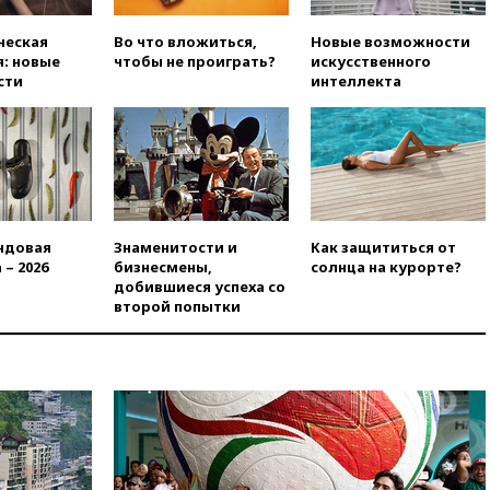
снова отключилось
электричество
ческая
Во что вложиться,
Новые возможности
вчера, 20:00
Зеленский связал
: новые
чтобы не проиграть?
искусственного
дефицит ракет с попыткой
сти
интеллекта
Запада принудить Киев к
уступкам
вчера, 19:45
Памфилова: ЦИК
примет беспрецедентные
меры безопасности во время
выборов
вчера, 19:35
Памфилова
ндовая
Знаменитости и
Как защититься от
сообщила об омоложении
 – 2026
бизнесмены,
солнца на курорте?
партийных списков на выборах
добившиеся успеха со
в Госдуму
второй попытки
вчера, 19:25
Путин
прокомментировал первый
номер «Единой России» в
бюллетене
вчера, 19:15
Путин обсудил с
Памфиловой подготовку к
единому дню голосования