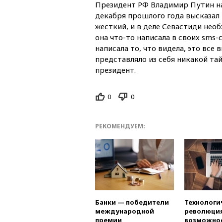
Президент РФ Владимир Путин н
декабря прошлого года высказал 
жесткий, и в деле Севастиди нео
она что-то написала в своих sms-
написала то, что видела, это все в
представляло из себя никакой та
президент.
0
0
РЕКОМЕНДУЕМ:
Банки — победители
Технологи
международной
революция
премии
возможно