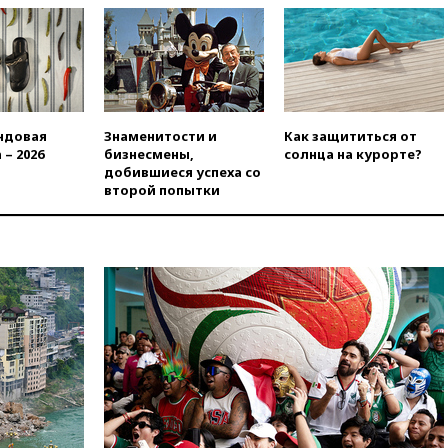
«взрывная» диарея охватила
47 из 50 штатов США
вчера, 20:35
ПВО за 12 часов
сбила 200 украинских
беспилотников
вчера, 20:20
Третий комплект
ндовая
Знаменитости и
Как защититься от
золотых медалей выиграли на
 – 2026
бизнесмены,
солнца на курорте?
ЧЕ российские синхронистки
добившиеся успеха со
вчера, 20:15
ТАСС: жизни
второй попытки
главы «Уралдронзавода»
после взрыва ничего не
угрожает
вчера, 20:08
По всей Грузии
снова отключилось
электричество
вчера, 20:00
Зеленский связал
дефицит ракет с попыткой
Запада принудить Киев к
уступкам
вчера, 19:45
Памфилова: ЦИК
примет беспрецедентные