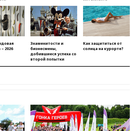
после последней операции
вчера, 23:35
Российского
историка Артема Кирпиченка
арестовали в Израиле
вчера, 23:23
«Спартак»
разгромил «Оренбург» в
Кубке России
ндовая
Знаменитости и
Как защититься от
 – 2026
бизнесмены,
солнца на курорте?
вчера, 23:00
Пост Дмитриева в
добившиеся успеха со
X о миграционном кризисе в
второй попытки
Сеуте набрал миллион
просмотров
вчера, 22:49
Минпромторг:
банкротство «Кванта» не
означает прекращения
производства телевизоров в
РФ
вчера, 22:35
Семь грузовых
вагонов сошли с рельсов в
Оренбургской области
вчера, 22:22
Минфин: в июле
выросли нефтегазовые