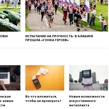
доходы российского бюджета
вчера, 22:15
Аксаков: ЦБ
согласовал первый стандарт
исламского банкинга
вчера, 21:43
Организаторы
«Интервидения»
подтвердили, что конкурс
ЛОВА!
ИСПЫТАНИЕ НА ПРОЧНОСТЬ: В АЛАБИНЕ
ПРОШЛА «ГОНКА ГЕРОЕВ»
пройдет в Саудовской Аравии
вчера, 21:35
Машков: в РФ
подготовили концепцию
развития театрального
искусства до 2035 года
вчера, 21:21
Правительство
РФ разрешило продажу
бензина старых
экологических классов
вчера, 21:15
Путин обсудил с
Машковым 150-летие Союза
ческая
Во что вложиться,
Новые возможности
театральных деятелей
: новые
чтобы не проиграть?
искусственного
сти
интеллекта
вчера, 20:47
Newsweek: