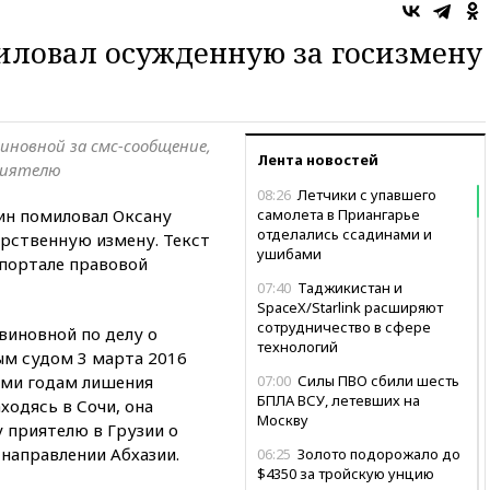
иловал осужденную за госизмену
иновной за смс-сообщение,
Лента новостей
риятелю
08:26
Летчики с упавшего
ин помиловал Оксану
самолета в Приангарье
отделались ссадинами и
арственную измену. Текст
ушибами
портале правовой
07:40
Таджикистан и
SpaceX/Starlink расширяют
сотрудничество в сфере
виновной по делу о
технологий
ым судом 3 марта 2016
еми годам лишения
07:00
Силы ПВО сбили шесть
БПЛА ВСУ, летевших на
аходясь в Сочи, она
Москву
 приятелю в Грузии о
направлении Абхазии.
06:25
Золото подорожало до
$4350 за тройскую унцию