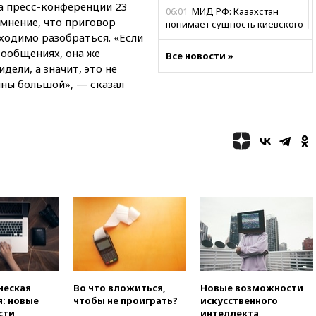
а пресс-конференции 23
06:01
МИД РФ: Казахстан
мнение, что приговор
понимает сущность киевского
бходимо разобраться. «Если
режима
сообщениях, она же
Все новости »
05:10
Дом детства Нила
идели, а значит, это не
Армстронга впервые за 38 лет
йны большой», — сказал
выставили на продажу
04:00
Мирошник: России стоит
быть готовой к продолжению
украинского конфликта
03:16
Трамп заявил, что
предпочел бы соглашение с
Ираном
02:06
Лантратова: судьба
сотни жителей Курской
области все еще неизвестна
01:10
МИД РФ: ЕС пытается
сохранить мобилизационный
ресурс для Украины
ческая
Во что вложиться,
Новые возможности
00:05
Девочка с «маской
: новые
чтобы не проиграть?
искусственного
Бэтмена» показала лицо
сти
интеллекта