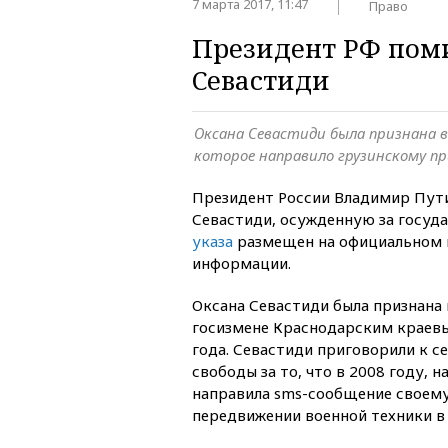
7 марта 2017, 11:47
Право
Президент РФ пом
Севастиди
Оксана Севастиди была признана в
которое направило грузинскому п
Президент России Владимир Пут
Севастиди, осужденную за госуд
указа
размещен на официальном 
информации.
Оксана Севастиди была признана 
госизмене Краснодарским краев
года. Севастиди приговорили к с
свободы за то, что в 2008 году, н
направила sms-сообщение своему
передвижении военной техники в 