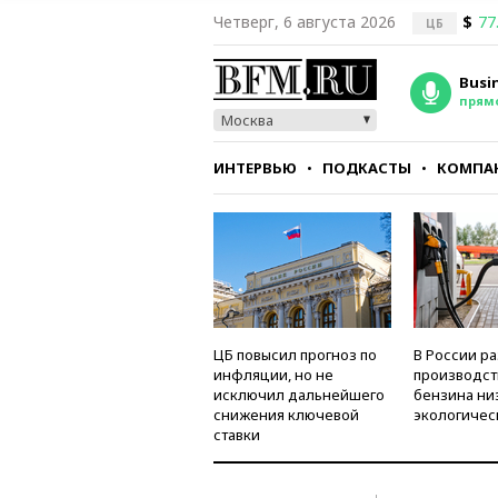
Четверг, 6 августа 2026
$
77
ЦБ
Busi
прям
Москва
ИНТЕРВЬЮ
ПОДКАСТЫ
КОМПА
СТИЛЬ
ТЕСТЫ
ЦБ повысил прогноз по
В России р
инфляции, но не
производст
исключил дальнейшего
бензина ни
снижения ключевой
экологичес
ставки