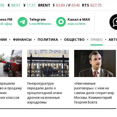
.96
€
88.91
¥
11.51
BRENT
$
83.89
/ ₽
6540
RTS
827.75
ness FM
Telegram
Канал в MAX
ой эфир
t.me/BFMnews
max.ru/bfm
НИИ
ФИНАНСЫ
ПОЛИТИКА
ОБЩЕСТВО
ПРАВО
АВТ
азрешили
Генпрокуратуре
«Никчемные
во и продажу
передали дело о
разговоры»: с кем на
зких
прошлогодней атаке
самом деле спорит мэр
ких классов
дронов на военные
Москвы. Комментарий
аэродромы
Георгия Бовта