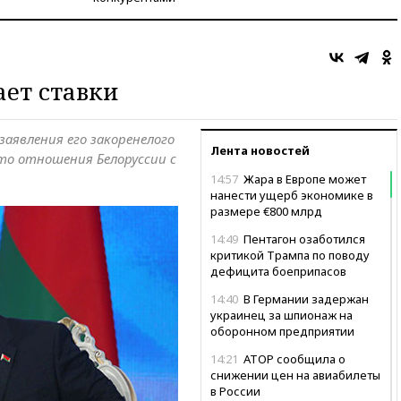
ет ставки
заявления его закоренелого
Лента новостей
что отношения Белоруссии с
14:57
Жара в Европе может
нанести ущерб экономике в
размере €800 млрд
14:49
Пентагон озаботился
критикой Трампа по поводу
дефицита боеприпасов
14:40
В Германии задержан
украинец за шпионаж на
оборонном предприятии
14:21
АТОР сообщила о
снижении цен на авиабилеты
в России