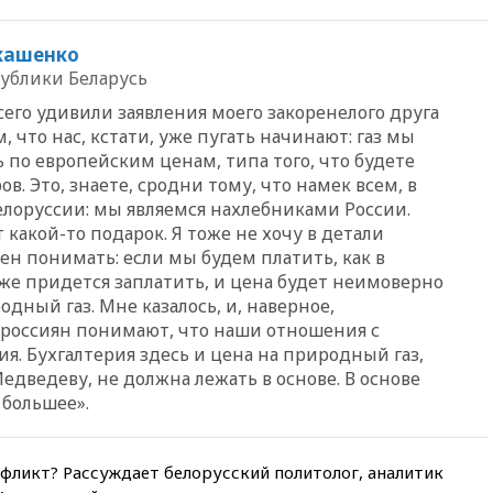
факту гибели женщины и
ребенка в Раменском
кашенко
12:57
В Луганске при ракетном
ублики Беларусь
ударе ВСУ по складу
пострадали пять человек
его удивили заявления моего закоренелого друга
12:44
МВД: число
, что нас, кстати, уже пугать начинают: газ мы
преступлений, связанных с
по европейским ценам, типа того, что будете
отмыванием денег, достигло
ов. Это, знаете, сродни тому, что намек всем, в
рекордного показателя
Белоруссии: мы являемся нахлебниками России.
12:40
В Подмосковье
 какой-то подарок. Я тоже не хочу в детали
женщина и трехлетний
ен понимать: если мы будем платить, как в
ребенок погибли при падении
тоже придется заплатить, и цена будет неимоверно
из окна
дный газ. Мне казалось, и, наверное,
12:22
В России с 1 сентября
россиян понимают, что наши отношения с
изменятся билеты на
ия. Бухгалтерия здесь и цена на природный газ,
общественный транспорт
дведеву, не должна лежать в основе. В основе
12:15
Иран и Оман
большее».
согласовали главные пункты
сделки по открытию
Ормузского пролива
нфликт? Рассуждает белорусский политолог, аналитик
11:58
Politico: США