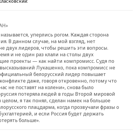
ласковский:
восстановили обмен
разведданными с Украиной
11:58
Великобритания
расширила санкции против
АН»
России
 называется, уперлись рогом. Каждая сторона
11:37
В Ярославской области
ия. В данном случае, на мой взгляд, нет
обломки БПЛА упали в
не двух лидеров, чтобы решить эти вопросы.
резервуары НПЗ
емя и не один раз клали на столы двух
11:19
МИД России ответил на
щие проекты — как найти компромисс. Судя по
критику мэра Хиросимы в
 высказываний Лукашенко, пока компромисс не
годовщину ядерной
о официальный белорусский лидер повышает
бомбардировки
м конфликте даже, говоря откровенно, потому что
10:57
Оверчук заявил о
«нас не поставят на колени», снова было
сокращении товарооборота
оруссия потеряла людей в годы Второй мировой
России и Армении на две
в целом, я так понял, сделан намек на большое
трети
лорусского плацдарма, когда прозвучали фразы о
10:54
Президент ФИФА
 бухгалтерией, и если Россия будет держать
Джанни Инфантино сумел
отерять больше».
сохранить пост
10:38
Роскачество нашло