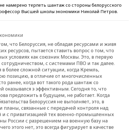
кишечную палочку в бургерах
не намерено терпеть шантаж со стороны белорусского
пяти популярных сетей
 профессор Высшей школы экономики Николай Петров.
фастфуда
10:19
СКР рассматривает три
основные версии
произошедшего с Cessna-182
экономики
10:18
В Приморье задержаны
том, что Белоруссия, не обладая ресурсами и живя
подростки, планировавшие
их ресурсов, пытается ставить вопрос о том, что
теракт на объекте Росгвардии
ных условиях как союзник Москвы. Это, в первую
09:59
The Spectator:
 сотрудничеством, с системами ПВО и так далее.
отсутствие ракет для Patriot у
 в более сложной ситуации, когда Кремль,
Украины приведет к
поражению Киева
вою позицию, в отличие от многочисленных
то ранее, когда вот такого рода шантаж со
09:54
МВД Германии:
й оказывался э эффективным. Сегодня то, что
инцидент с дроном в
аэропорту Лейпцига —
ова предложить в будущем, не работает. Когда
«сценарий гибридной атаки»
язательства Белоруссия не выполняет, это, в
и планы, связанные с передачей контроля над
09:32
В Тверской области
й и с приватизацией тех военно-промышленных
обломки дрона повредили
фасад логокомплекса
ны России с разрешением на военную базу на
Wildberries
его этого нет, это всегда фигурирует в качестве