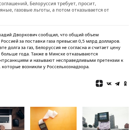
оглашений, Белоруссия требует, просит,
09:18
В Ярославской области
отражена самая
ные, газовые льготы, а потом отказывается от
массированная атака БПЛА
.
09:16
Трамп сообщил об
огромном запасе боеприпасов
в США
кадий Дворкович сообщил, что общий объем
Россией за поставки газа превысил 0,5 млрд долларов.
08:54
В Таиланде сегодня
те долга за газ, Белоруссия не согласна и считает цену
прощаются с молодыми
россиянами, жестоко убитыми
 больше года. Также в Минске отказываются
в Паттайе
нтрсанкциям и называют несправедливыми претензии к
 которые возникли у Россельхознадзора.
08:26
Летчики с упавшего
самолета в Приангарье
отделались ссадинами и
ушибами
07:40
Таджикистан и
SpaceX/Starlink расширяют
сотрудничество в сфере
технологий
07:00
Силы ПВО сбили шесть
БПЛА ВСУ, летевших на
Москву