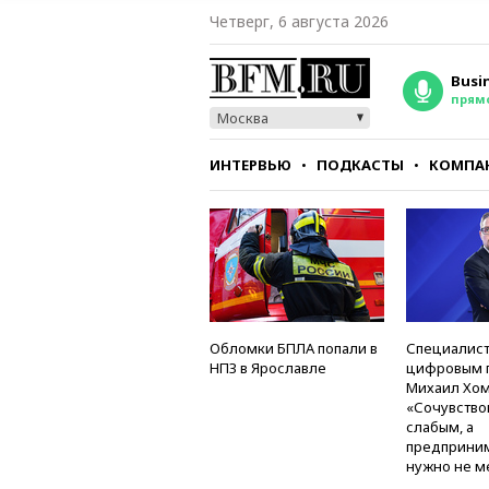
Четверг, 6 августа 2026
Busi
прям
Москва
ИНТЕРВЬЮ
ПОДКАСТЫ
КОМПА
СТИЛЬ
ТЕСТЫ
Обломки БПЛА попали в
Специалист
НПЗ в Ярославле
цифровым 
Михаил Хом
«Сочувство
слабым, а
предприни
нужно не м