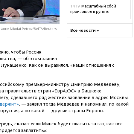
14:19
Масштабный сбой
произошел в рунете
14:14
«Ведомости»: Озон банк
не пострадает от британских
ото: Nikolai Petrov/BelTA/Reuters
Все новости »
санкций
13:58
Медведев назвал
Японию вассалом США
жно, чтобы Россия
13:45
В Петербурге достроили
льства, — об этом заявил
новый тоннель зеленой ветки
 Лукашенко. Как он выразился, «наши отношения с
метро
13:38
В эфире «Радиостанции
Судного дня» прозвучали три
российскому премьер-министру Дмитрию Медведеву,
сообщения
ава правительств стран «ЕврАзЭС» в Бишкеке
13:29
Восемь человек
егу, сделавшего ряд жестких заявлений в адрес Москвы.
пострадали при наезде
 держит»
, — заявил тогда Медведев и напомнил, по какой
автомобиля на толпу в Омске
лоруссия, а по какой — другие страны Европы.
13:19
WP: Трамп определился
со своим преемником
едь, сказал: если Минск будет платить за газ, как все
придется заплатить»:
13:13
СК возбудил дело по