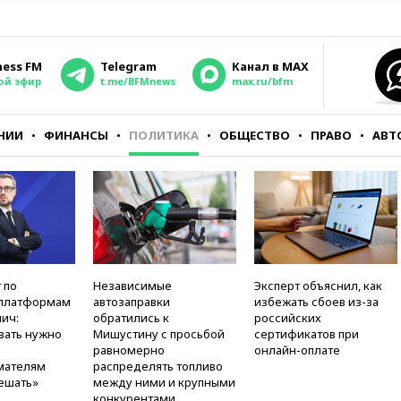
ness FM
Telegram
Канал в MAX
ой эфир
t.me/BFMnews
max.ru/bfm
НИИ
ФИНАНСЫ
ПОЛИТИКА
ОБЩЕСТВО
ПРАВО
АВТ
 по
Независимые
Эксперт объяснил, как
платформам
автозаправки
избежать сбоев из-за
ич:
обратились к
российских
вать нужно
Мишустину с просьбой
сертификатов при
равномерно
онлайн-оплате
мателям
распределять топливо
ешать»
между ними и крупными
конкурентами