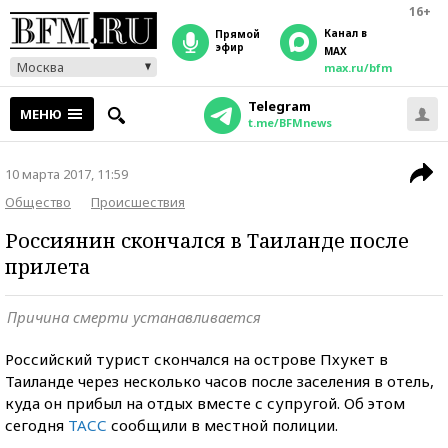
16+
Канал в
прямой
эфир
MAX
Москва
max.ru/bfm
Telegram
МЕНЮ
t.me/BFMnews
10 марта 2017, 11:59
Общество
Происшествия
Россиянин скончался в Таиланде после
прилета
Причина смерти устанавливается
Российский турист скончался на острове Пхукет в
Таиланде через несколько часов после заселения в отель,
куда он прибыл на отдых вместе с супругой. Об этом
сегодня
ТАСС
сообщили в местной полиции.