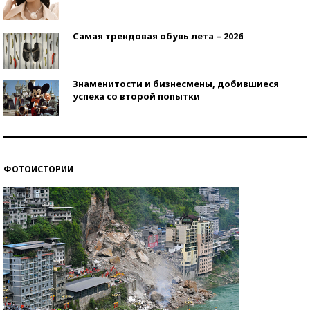
Самая трендовая обувь лета – 2026
Знаменитости и бизнесмены, добившиеся
успеха со второй попытки
Как защититься от солнца на курорте?
ФОТОИСТОРИИ
Кто изобрел средства связи?