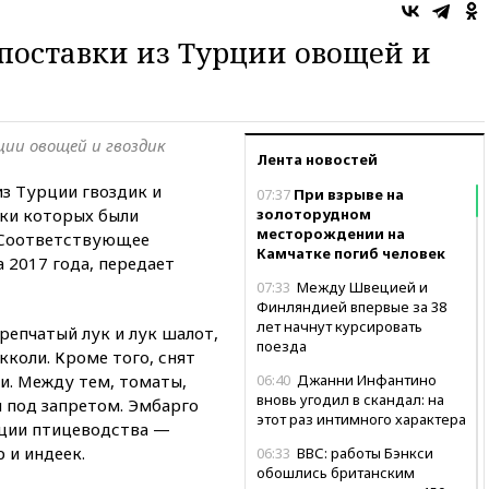
поставки из Турции овощей и
ции овощей и гвоздик
Лента новостей
из Турции гвоздик и
07:37
При взрыве на
ки которых были
золоторудном
месторождении на
. Соответствующее
Камчатке погиб человек
 2017 года, передает
07:33
Между Швецией и
Финляндией впервые за 38
лет начнут курсировать
репчатый лук и лук шалот,
поезда
кколи. Кроме того, снят
ли. Между тем, томаты,
06:40
Джанни Инфантино
вновь угодил в скандал: на
я под запретом. Эмбарго
этот раз интимного характера
кции птицеводства —
 и индеек.
06:33
ВВС: работы Бэнкси
обошлись британским