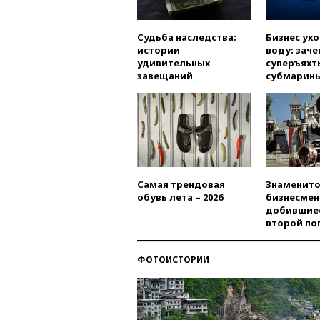
Судьба наследства:
Бизнес ух
истории
воду: заче
удивительных
суперъяхт
завещаний
субмарин
Самая трендовая
Знаменито
обувь лета – 2026
бизнесмен
добившиес
второй по
ФОТОИСТОРИИ