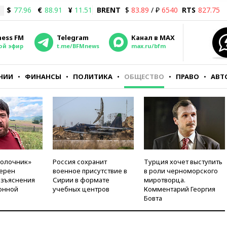
$
77.96
€
88.91
¥
11.51
BRENT
$
83.89
/ ₽
6540
RTS
827.75
ness FM
Telegram
Канал в MAX
ой эфир
t.me/BFMnews
max.ru/bfm
НИИ
ФИНАНСЫ
ПОЛИТИКА
ОБЩЕСТВО
ПРАВО
АВТ
молочник»
Россия сохранит
Турция хочет выступить
ерен
военное присутствие в
в роли черноморского
азъяснения
Сирии в формате
миротворца.
онной
учебных центров
Комментарий Георгия
Бовта