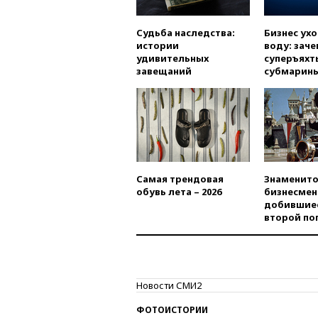
Судьба наследства:
Бизнес ух
истории
воду: заче
удивительных
суперъяхт
завещаний
субмарин
Самая трендовая
Знаменито
обувь лета – 2026
бизнесмен
добившиес
второй по
Новости СМИ2
ФОТОИСТОРИИ