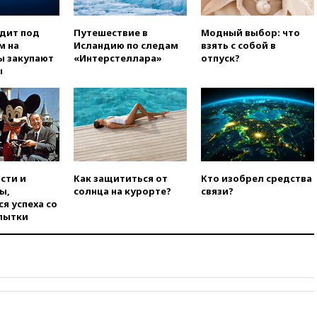
вчера, 21:43
В Москве
начались испытания
одит под
Путешествие в
Модный выбор: что
беспилотного поезда
м на
Исландию по следам
взять с собой в
«Ласточка»
ы закупают
«Интерстеллара»
отпуск?
ы
вчера, 21:12
«Зенит» проиграл
дебютанту РПЛ «Родине» со
счетом 1:2
вчера, 20:44
WSJ: Трамп уже
готов прекратить войну с
Ираном без ядерной сделки
вчера, 20:12
Финляндия не
сти и
Как защититься от
Кто изобрел средства
намерена передавать Украине
ы,
солнца на курорте?
связи?
ракеты для Patriot
я успеха со
пытки
вчера, 19:42
МВД намерено
сократить срок уплаты
автоштрафов для
иностранцев с 60 дней до
суток
вчера, 19:13
Оборонным
компаниям в США поручено