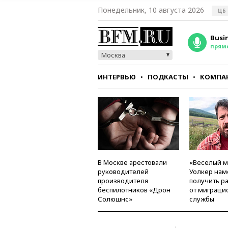
Понедельник, 10 августа 2026
ЦБ
Busi
прям
Москва
ИНТЕРВЬЮ
ПОДКАСТЫ
КОМПА
СТИЛЬ
ТЕСТЫ
В Москве арестовали
«Веселый 
руководителей
Уолкер нам
производителя
получить р
беспилотников «Дрон
от миграци
Солюшнс»
службы