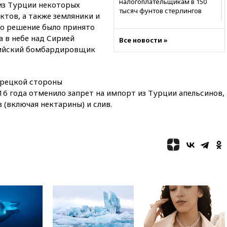
налогоплательщикам в 150
 из Турции некоторых
тысяч фунтов стерлингов
тов, а также земляники и
Это решение было принято
05:37
Почти треть россиян
готовы к покупке квартиры
а в небе над Сирией
Все новости »
вскладчину
сийский бомбардировщик
02:38
В Баренцевом море
нашли потопленный в 1942
году немецкий транспорт
урецкой стороны
16 года отменило запрет на импорт из Турции апельсинов,
01:20
Bloomberg: Пентагон
 (включая нектарины) и слив.
просит оборонные компании
увеличить производство
00:33
CNBC: Burger King вышел
на второе место среди сетей
быстрого питания в США
вчера, 23:23
Bloomberg: США
хотят испытать ПРО «Золотой
купол» в этом году
вчера, 22:39
European Aquatics:
у России есть право провести
ЧЕ по водным видам спорта в
2028 году