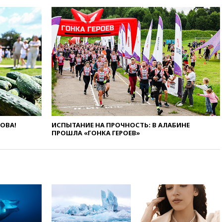
оперативно нарастить
производство вооружений
вчера, 18:54
ТАСС: Украина
лишится половины аграрного
экспорта из-за простоя в
портах Одессы
вчера, 18:18
БПЛА повторно
атаковали Белгород
вчера, 17:42
Израиль отверг
план Совета мира о выводе
войск из сектора Газа
вчера, 17:13
ТАСС: видео с
ЛОВА!
ИСПЫТАНИЕ НА ПРОЧНОСТЬ: В АЛАБИНЕ
ПРОШЛА «ГОНКА ГЕРОЕВ»
Моджтабой Хаменеи,
опубликованное сегодня,
снято давно
вчера, 16:47
Сирия и Россия
договорились о присутствии
российских военных баз в
республике
вчера, 16:16
Bloomberg: США
потратят 400 млн долларов на