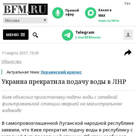
16+
Канал в
прямой
эфир
MAX
Москва
max.ru/bfm
Telegram
МЕНЮ
t.me/BFMnews
11 марта 2017, 13:41
Общество
Актуальная тема:
Украинский кризис
Украина прекратила подачу воды в ЛНР
Киев объяснил приостановку подачи воды с западной
фильтровальной станции аварией на магистральном
водоводе
В самопровозглашенной Луганской народной республике
заявили, что Киев прекратил подачу воды в республику с