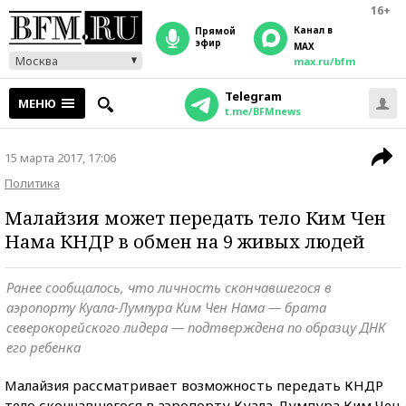
16+
Канал в
прямой
эфир
MAX
Москва
max.ru/bfm
Telegram
МЕНЮ
t.me/BFMnews
15 марта 2017, 17:06
Политика
Малайзия может передать тело Ким Чен
Нама КНДР в обмен на 9 живых людей
Ранее сообщалось, что личность скончавшегося в
аэропорту Куала-Лумпура Ким Чен Нама — брата
северокорейского лидера — подтверждена по образцу ДНК
его ребенка
Малайзия рассматривает возможность передать КНДР
тело скончавшегося в аэропорту Куала-Лумпура Ким Чен