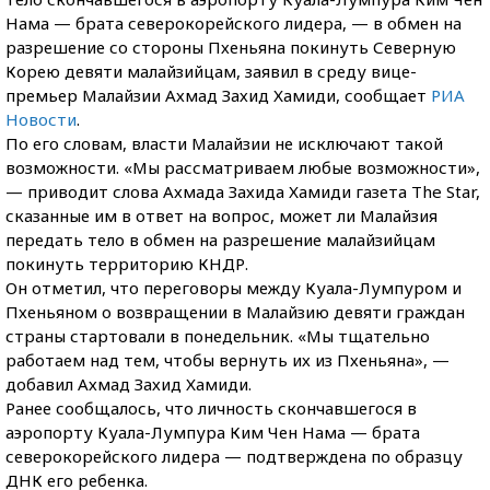
Нама — брата северокорейского лидера, — в обмен на
разрешение со стороны Пхеньяна покинуть Северную
Корею девяти малайзийцам, заявил в среду вице-
премьер Малайзии Ахмад Захид Хамиди, сообщает
РИА
Новости
.
По его словам, власти Малайзии не исключают такой
возможности. «Мы рассматриваем любые возможности»,
— приводит слова Ахмада Захида Хамиди газета The Star,
сказанные им в ответ на вопрос, может ли Малайзия
передать тело в обмен на разрешение малайзийцам
покинуть территорию КНДР.
Он отметил, что переговоры между Куала-Лумпуром и
Пхеньяном о возвращении в Малайзию девяти граждан
страны стартовали в понедельник. «Мы тщательно
работаем над тем, чтобы вернуть их из Пхеньяна», —
добавил Ахмад Захид Хамиди.
Ранее сообщалось, что личность скончавшегося в
аэропорту Куала-Лумпура Ким Чен Нама — брата
северокорейского лидера — подтверждена по образцу
ДНК его ребенка.