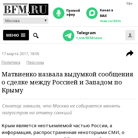
16+
Канал в
прямой
эфир
MAX
Москва
max.ru/bfm
Telegram
МЕНЮ
t.me/BFMnews
17 марта 2017, 18:05
Политика
Персоны
Матвиенко назвала выдумкой сообщения
о сделке между Россией и Западом по
Крыму
Сенатор заявила, что Москва не собирается менять
полуостров на отмену санкций
Крым является неотъемлемой частью России, а
информация, распространенная некоторыми СМИ, о