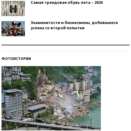
Самая трендовая обувь лета – 2026
Знаменитости и бизнесмены, добившиеся
успеха со второй попытки
Как защититься от солнца на курорте?
ФОТОИСТОРИИ
Кто изобрел средства связи?