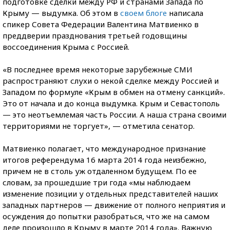
подготовке сделки между РФ и странами Запада по
Крыму — выдумка. Об этом в
своем блоге
написала
спикер Совета Федерации Валентина Матвиенко в
преддверии празднования третьей годовщины
воссоединения Крыма с Россией.
«В последнее время некоторые зарубежные СМИ
распространяют слухи о некой сделке между Россией и
Западом по формуле «Крым в обмен на отмену санкций».
Это от начала и до конца выдумка. Крым и Севастополь
— это неотъемлемая часть России. А наша страна своими
территориями не торгует», — отметила сенатор.
Матвиенко полагает, что международное признание
итогов референдума 16 марта 2014 года неизбежно,
причем не в столь уж отдаленном будущем. По ее
словам, за прошедшие три года «мы наблюдаем
изменение позиции у отдельных представителей наших
западных партнеров — движение от полного неприятия и
осуждения до попытки разобраться, что же на самом
деле произошло в Крыму в марте 2014 года». Важную