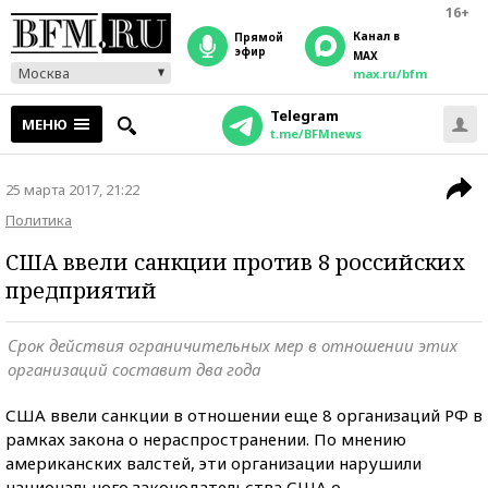
16+
Канал в
прямой
эфир
MAX
Москва
max.ru/bfm
Telegram
МЕНЮ
t.me/BFMnews
25 марта 2017, 21:22
Политика
США ввели санкции против 8 российских
предприятий
Срок действия ограничительных мер в отношении этих
организаций составит два года
США ввели санкции в отношении еще 8 организаций РФ в
рамках закона о нераспространении. По мнению
американских валстей, эти организации нарушили
национального законодательства США о