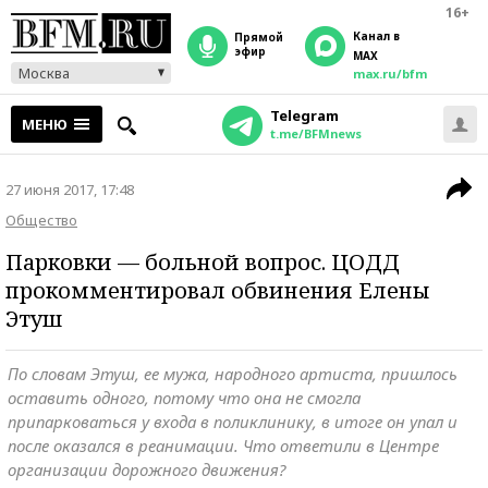
16+
Канал в
прямой
эфир
MAX
Москва
max.ru/bfm
Telegram
МЕНЮ
t.me/BFMnews
27 июня 2017, 17:48
Общество
Парковки — больной вопрос. ЦОДД
прокомментировал обвинения Елены
Этуш
По словам Этуш, ее мужа, народного артиста, пришлось
оставить одного, потому что она не смогла
припарковаться у входа в поликлинику, в итоге он упал и
после оказался в реанимации. Что ответили в Центре
организации дорожного движения?